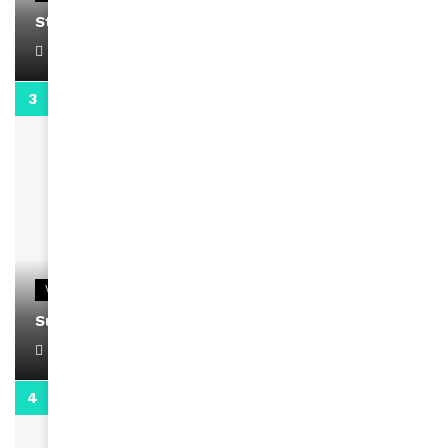
Stacy passe un message
April 1, 2022
0:13
VIDEOS
Support Black Business Wee-kend
April 1, 2022
2:02