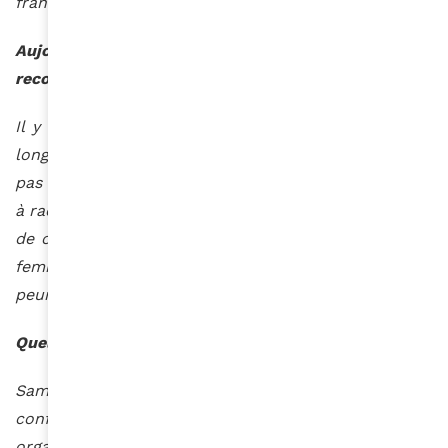
franchie.
Aujourd’hui comment allez-vous? Peut-on parler de
reconstruction?
Il y a des hauts et des bas. Je suis passée par une
longue période dépressive. Aujourd’hui, je n’aborde
pas encore la question de la reconstruction. Réussir
à raconter ce viol m’a demandé beaucoup de force et
de courage. Je veux apporter mon aide à toutes les
femmes victimes de viol qui n’osent pas et qui ont
peur de porter plainte.
Quelles sont les actions que vous menez?
Samedi dernier à Paris, j’ai participé par exemple à la
conférence de l’
AIDE
Fédération. C’est une
organisation non gouvernementale d’action