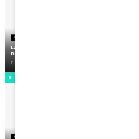
VIDEOS
La rubrique santé speciale coronavirus du
Docteur Makanda
April 1, 2022
0:13
VIDEOS