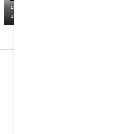
L’artiste Yoan s’exprime
January 1, 2022