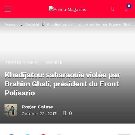
0
Accueil
Société
Khadijatou: saharaouie violée par Brahim Ghali, 
FEMMES D'AMINA
SOCIÉTÉ
Khadijatou: saharaouie violée par
Brahim Ghali, président du Front
Polisario
Roger Calme
0
October 23, 2017