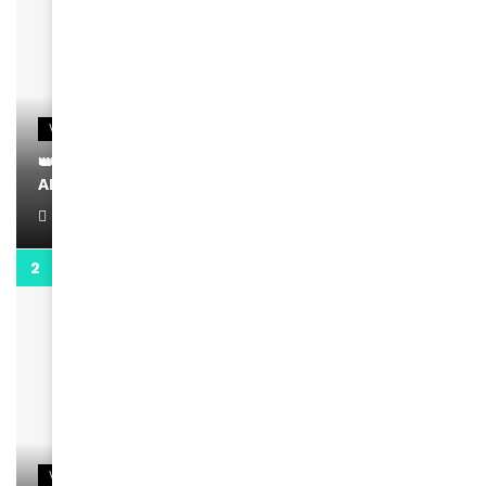
VIDEOS
👑 Remerciements à Ayden pour son message sur
AMINA, le Magazine de la Femme
April 1, 2022
0:13
VIDEOS