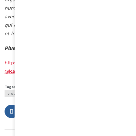
humanitaire et d’aide au développement qui travaille
avec les Nations Unies sur les réfugiés de Tindouf et
qui dénonce les abus dont sont victimes les enfants
et les jeunes femmes.
Plus informations
http://aide-federation.org/
@
karine_oriot
Tags:
viol;abus;saharaouie;tindouf;algérie;Front Polissario