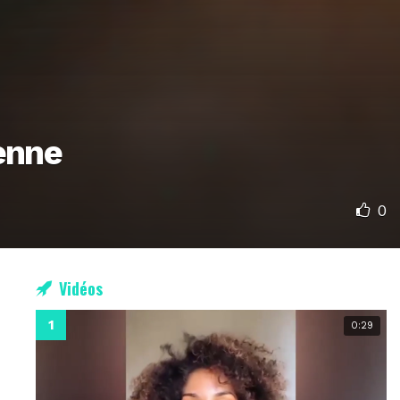
enne
0
Vidéos
0:29