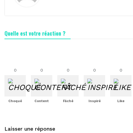
Quelle est votre réaction ?
0
0
0
0
0
Choqué
Content
Fâché
Inspiré
Like
Laisser une réponse