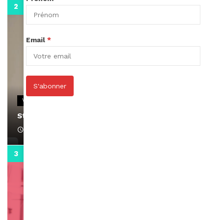
0:13
Email
*
S'abonner
VIDEOS
Stacy passe un message
April 1, 2022
0:13