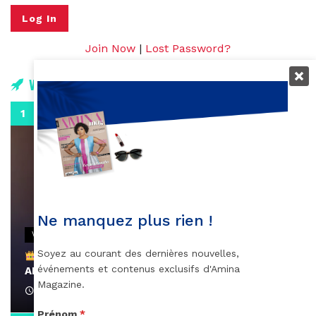
Join Now
|
Lost Password?
Vidéos
0:29
Ne manquez plus rien !
VIDEOS
Soyez au courant des dernières nouvelles,
Remerciements à Ayden pour son message sur
événements et contenus exclusifs d'Amina
AMINA, le Magazine de la Femme
Magazine.
April 1, 2022
Prénom
*