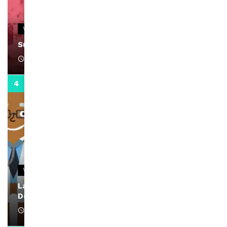
VIDEOS
Support Black Business Wee-kend
April 1, 2022
2:02
VIDEOS
La rubrique santé speciale coronavirus du
Docteur Makanda
April 1, 2022