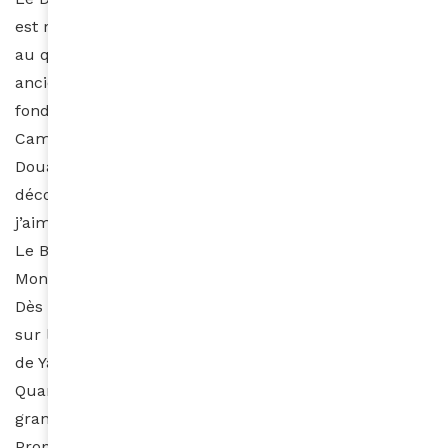
est restée tout aussi torride qu’à l’époque. Le Safari,
au quartier Hippodrome, est une boite de nuit assez
ancienne également. Je connaissais très bien la
fondatrice Marie-Odile, une française installée au
Cameroun, qui avait ouvert aussi un « Safari » à
Douala. Même si elle n’est plus là et même si le
décor a été modifié par les nouveaux propriétaires,
j’aime y retourner pour me remémorer cette époque.
Le Balafon Night club est situé à l’intérieur de l’hôtel
Mont Febé, perché tout en haut de la colline Febé.
Dès qu’on sort pour prendre l’air après avoir dansé
sur les tubes du moment, on surplombe toute la ville
de Yaoundé, une vue splendide, magique même.
Quand je suis tout là haut j’ai l’impression d’être un
grand magicien qui a le tout Yaoundé à ses pieds.
Propos recueillis par Charlotte Seck