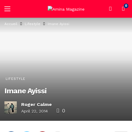
0
Accueil
Lifestyle
Imane Ayissi
LIFESTYLE
Imane Ayissi
Roger Calme
0
April 22, 2014