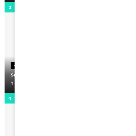
0:13
VIDEOS
Support Black Business Wee-kend
April 1, 2022
2:02