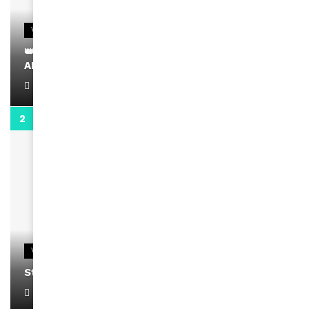
VIDEOS
👑 Remerciements à Ayden pour son message sur
AMINA, le Magazine de la Femme
April 1, 2022
0:13
VIDEOS
Stacy passe un message
April 1, 2022