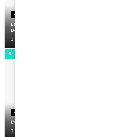
VIDEOS
La rubrique santé speciale coronavirus du
Docteur Makanda
April 1, 2022
0:13
VIDEOS
L’artiste Yoan s’exprime
January 1, 2022