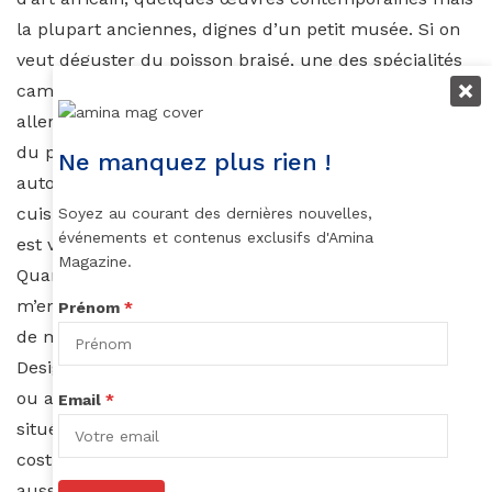
la plupart anciennes, dignes d’un petit musée. Si on
veut déguster du poisson braisé, une des spécialités
camerounaises, c’est à la montée Caveaux qu’il faut
aller. C’est un endroit où plusieurs femmes braisent
du poisson, du poulet, du porc et ce en plein air avec
Ne manquez plus rien !
autour de gargotes abritées où on déguste leur
cuisine. C’est assez rustique, mais ce qu’on y mange
Soyez au courant des dernières nouvelles,
événements et contenus exclusifs d'Amina
est vraiment délicieux.
Magazine.
Quand je veux être tiré à quatre épingles ou même
m’endimancher je me rends chez Dio Ali le créateur
Prénom
*
de mode situé au quartier Briqueterie ou chez Blaz
Design à l’entrée du golf pour son élégance classique
ou alors chez Jean Phillipe Azegue le maître tailleur
Email
*
situé à la Montée Ane Rouge qui propose des
costumes à la coupe digne du tailoring anglais. Il y a
aussi la « Place Vendôme »une boutique également