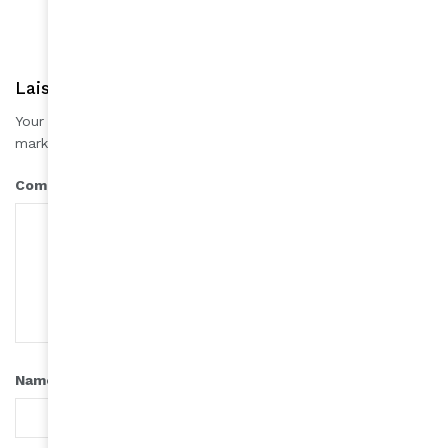
Laisser une réponse
Your email address will not be published.
Required fields are
*
marked
*
Comment
*
Name