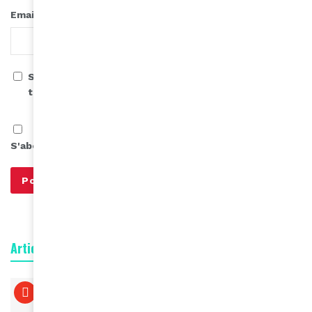
*
Email
Save my name, email, and website in this browser for
the next time I comment.
S'abonner à notre infolettre
Articles connexes