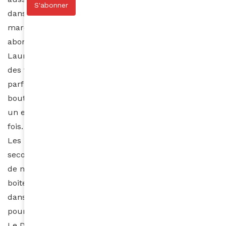
S'abonner
dans le quartier la Montée Ane Rouge on trouve des
marques de luxe importées mais à prix relativement
abordables : Pierre Cardin, Carven, Yves Saint
Laurent, Givenchy, Dolce & Gabbana, Valentino. Il vend
des vêtements mais aussi des accessoires, du
parfum, des bijoux. A mon avis c’est la seule
boutique de la place qui sort du lot, bien agencé et
un esprit bon chic bon genre, élégant et simple à la
fois.
Les nuits de Yaoundé hiiii c’est du show ! Pour me
secouer un peu et me rendre zikzak, je sors en boite
de nuit, au Caveaux night club. C’est la plus vieille
boite de nuit de Yaoundé : déjà dans mon jeune âge,
dans les années 80 je m’y suis produit plusieurs fois
pour des spectacles de danse avec mon frère Ayissi
Le Duc et ma sœur Chantal Ayissi. Mais l’ambiance