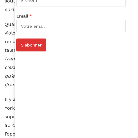
souligne son ancien prof de violon,
pour une élève
sortie de la banlieue.
»
Email
*
Quand on lui pose la question, David Stern, le fils du
violoniste Isaac, se souvient de leur première
rencontre. Il dirige une fondation qui aide de jeunes
S'abonner
talents, et sa conviction a été immédiate : «
On était
transplantés, cette voix, ce velouté, et tout de suite,
c’est le potentiel qui nous est venu. Potentiel. Parce
qu’elle a une voix si jeune. Tout ça va grandir,
grandir…
»
Il y a quelques semaines, Axelle Fanyo était à New-
York, venue suivre un cours avec Renée Fleming, la
soprano américaine. Une semaine dans Carnegie Hall,
au contact de l’une des plus grandes voix de
l’époque. Grandir, encore grandir.