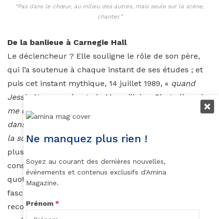
“Pas dans le chœur, au milieu des autres, mais seule sur la scène,
chanter.”
De la banlieue à Carnegie Hall
Le déclencheur ? Elle souligne le rôle de son père,
qui l’a soutenue à chaque instant de ses études ; et
puis cet instant mythique, 14 juillet 1989, «
quand
Jessie Norman chante la Marseillaise. C’est elle qui
me convainc totalement que c’est ça que je veux, pas
dans le chœur, au milieu des autres, mais seule sur
Ne manquez plus rien !
la scène, chanter.
» Et pour cela, il faut aller dans la
plus grande discipline, se plier aux exigences du
Soyez au courant des dernières nouvelles,
conservatoire. Quinze années d’une précision
événements et contenus exclusifs d'Amina
quotidienne pour aborder enfin les rôles qui la
Magazine.
fascinent. Rossini, Wagner, Purcell, Mozart, et une
Prénom
*
reconnaissance qui se confirme. «
Tellement rare
,