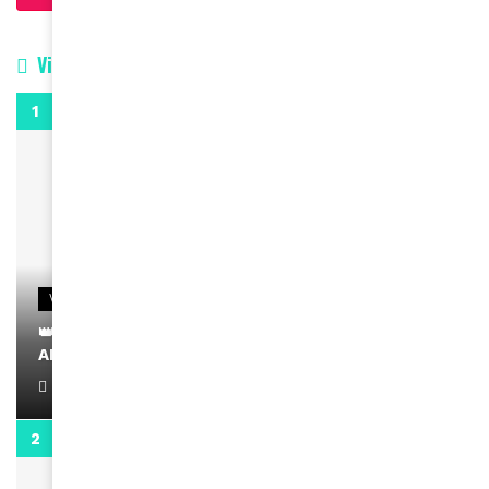
Vidéos
0:29
VIDEOS
👑 Remerciements à Ayden pour son message sur
AMINA, le Magazine de la Femme
April 1, 2022
0:13