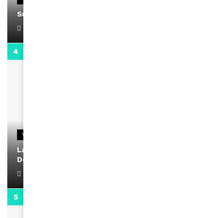
Support Black Business Wee-kend
April 1, 2022
2:02
VIDEOS
La rubrique santé speciale coronavirus du
Docteur Makanda
April 1, 2022
0:13