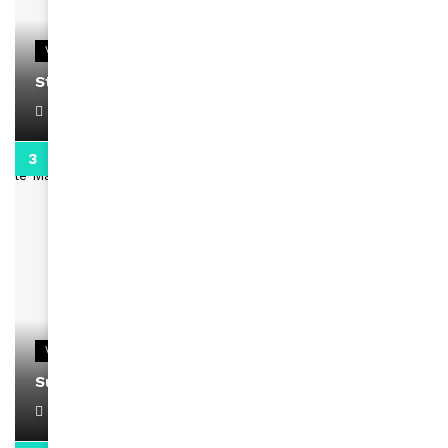
VIDEOS
Stacy passe un message
April 1, 2022
0:13
VIDEOS
Support Black Business Wee-kend
April 1, 2022