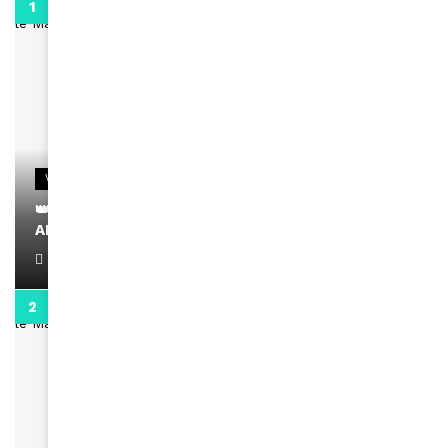
0:29
VIDEOS
👑 Remerciements à Ayden pour son message sur
AMINA, le Magazine de la Femme
April 1, 2022
0:13