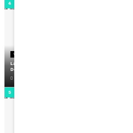
2:02
VIDEOS
La rubrique santé speciale coronavirus du
Docteur Makanda
April 1, 2022
0:13