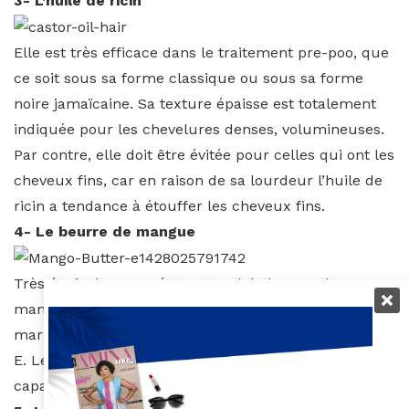
3- L’huile de ricin
Elle est très efficace dans le traitement pre-poo, que
ce soit sous sa forme classique ou sous sa forme
noire jamaïcaine. Sa texture épaisse est totalement
indiquée pour les chevelures denses, volumineuses.
Par contre, elle doit être évitée pour celles qui ont les
cheveux fins, car en raison de sa lourdeur l’huile de
ricin a tendance à étouffer les cheveux fins.
4- Le beurre de mangue
Très épais dans son état naturel, le beurre de
mangue fond facilement au micro-ondes ou au bain-
marie. Il est riche en émollients et en vitamines A et
E. Le beurre de mangue se caractérise surtout par sa
capacité à fortifier et à détendre les cheveux.