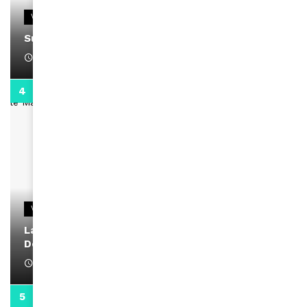
VIDEOS
Support Black Business Wee-kend
April 1, 2022
2:02
VIDEOS
La rubrique santé speciale coronavirus du
Docteur Makanda
April 1, 2022
0:13