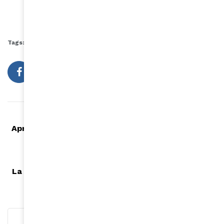
Tags:
cheveux afro soins
produits pre-poo
Article précédent
Après plusieurs scandales, Koffi Olomidé fait son
retour sur la scène musicale
Article suivant
La suite du film "Un prince à New York" serait en
préparation