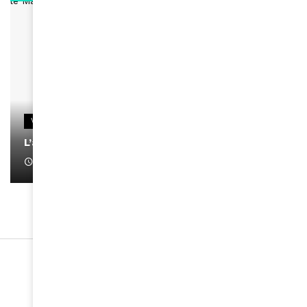
VIDEOS
L’artiste Yoan s’exprime
January 1, 2022