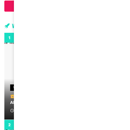
Charger plus d'articles
Vidéos
0:29
VIDEOS
Remerciements à Ayden pour son message sur
AMINA, le Magazine de la Femme
April 1, 2022
0:13