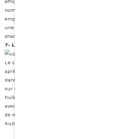
efficaces. Soyez vigilantes lors de votre achat car de
nombreux produits sur le marché sont destinés à un
emploi post shampoing. Pour un pre-poo protéiné,
une heure de repos au maximum avant le
shampoing suffit amplement.
7- Le conditionneur ou soin après shampoing
Le conditionneur intervient dans la routine capillaire
après le shampoing. Mais il peut tout à fait intervenir
dans votre soin pre-poo. Il peut être appliqué seul
sur cheveux secs ou être mélangé avec une des
huiles mentionnées précédemment, tout comme
avec l’huile de pépins de raisins, de jojoba ou encore
de neem.
Auzouhat Gnaoré