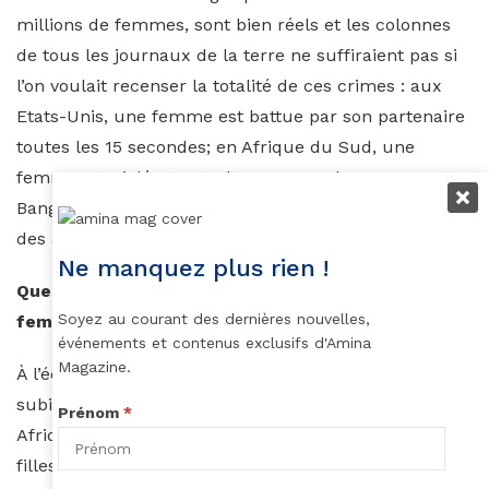
millions de femmes, sont bien réels et les colonnes
de tous les journaux de la terre ne suffiraient pas si
l’on voulait recenser la totalité de ces crimes : aux
Etats-Unis, une femme est battue par son partenaire
toutes les 15 secondes; en Afrique du Sud, une
femme est violée toutes les 23 secondes ; au
Bangladesh, près de la moitié des femmes ont subi
des abus physiques de la part de leur conjoint, …
Ne manquez plus rien !
Quelques chiffres sur violences faites aux
Soyez au courant des dernières nouvelles,
femmes en Afrique
événements et contenus exclusifs d'Amina
Magazine.
À l’échelle mondiale, 35 % des femmes (une sur trois)
subissent des violences au cours de leur vie. En
Prénom
*
Afrique, les violences à l’encontre des femmes et des
filles représentent un véritable fléau : violences