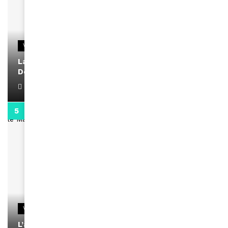
VIDEOS
La rubrique santé speciale coronavirus du
Docteur Makanda
April 1, 2022
0:13
VIDEOS
L’artiste Yoan s’exprime