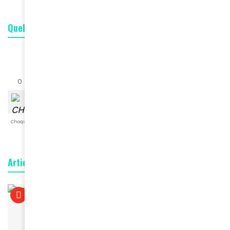
Quelle est votre réaction ?
0
0
0
0
0
0
0
Choqué
Content
Fâché
Inspiré
Like
LOL
Triste
Articles connexes