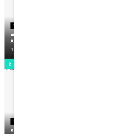
VIDEOS
👑 Remerciements à Ayden pour son message sur
AMINA, le Magazine de la Femme
April 1, 2022
0:13
VIDEOS
Stacy passe un message