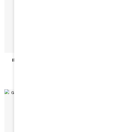
ACTUALITÉS
Ibrahima Ba : “Le dialogue des territoires est un
levier d’avenir pour l’Afrique et l’Europe” »
May 26, 2026