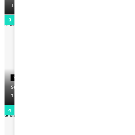
April 1, 2022
0:13
VIDEOS
Support Black Business Wee-kend
April 1, 2022
2:02