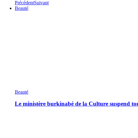
Précédent
Suivant
Beauté
Beauté
Le ministère burkinabé de la Culture suspend tous