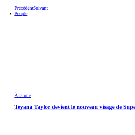
Précédent
Suivant
People
À la une
Teyana Taylor devient le nouveau visage de Sup