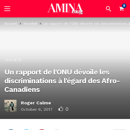
0
Accueil
Société
Un rapport de l'ONU dévoile les discriminations 
SOCIÉTÉ
Un rapport de l'ONU dévoile les
discriminations à l'égard des Afro-
Canadiens
Roger Calme
0
October 6, 2017