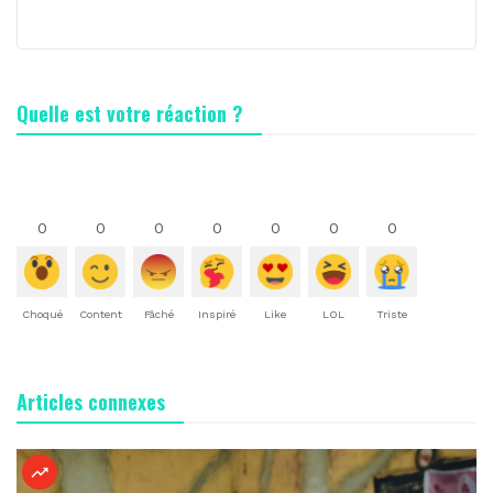
Quelle est votre réaction ?
0
0
0
0
0
0
0
Choqué
Content
Fâché
Inspiré
Like
LOL
Triste
Articles connexes