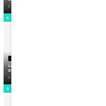
April 1, 2022
2:02
VIDEOS
La rubrique santé speciale coronavirus du
Docteur Makanda
April 1, 2022
0:13