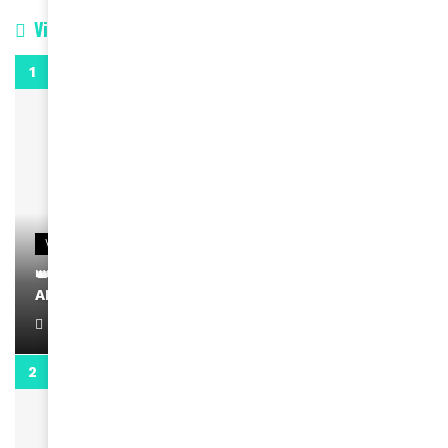
Vidéos
0:29
VIDEOS
👑 Remerciements à Ayden pour son message sur
AMINA, le Magazine de la Femme
April 1, 2022
0:13