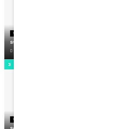
VIDEOS
Stacy passe un message
April 1, 2022
0:13
VIDEOS
Support Black Business Wee-kend