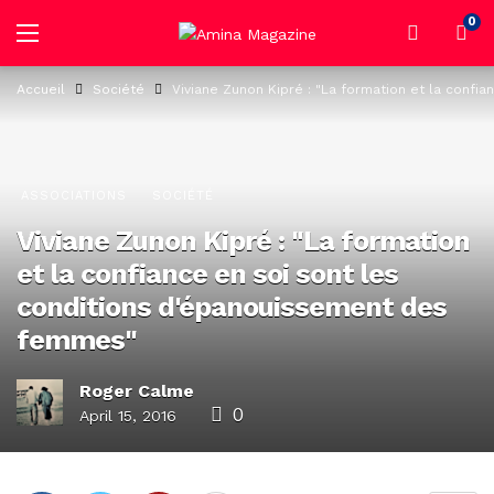
0
Accueil
Société
Viviane Zunon Kipré : "La formation et la conf
ASSOCIATIONS
SOCIÉTÉ
Viviane Zunon Kipré : "La formation
et la confiance en soi sont les
conditions d'épanouissement des
femmes"
Roger Calme
0
April 15, 2016