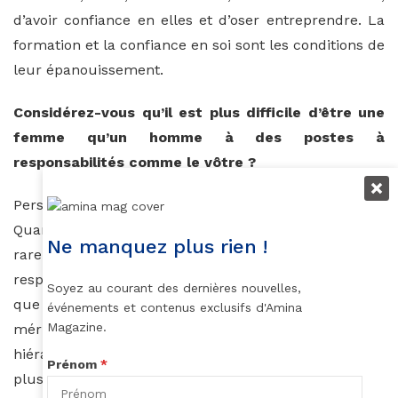
d’avoir confiance en elles et d’oser entreprendre. La
formation et la confiance en soi sont les conditions de
leur épanouissement.
Considérez-vous qu’il est plus difficile d’être une
femme qu’un homme à des postes à
responsabilités comme le vôtre ?
Personnellement je ne ressens pas de différence.
Quand j’ai commencé, il y a plus de trente ans, il était
Ne manquez plus rien !
rare de voir des femmes à des postes à
responsabilités. Il a fallu que je me batte, et surtout
Soyez au courant des dernières nouvelles,
que je fasse bien ce que j’avais à faire pour arriver à
événements et contenus exclusifs d'Amina
Magazine.
mériter la confiance de mes supérieurs
hiérarchiques. Les jeunes femmes d’aujourd’hui ont
Prénom
*
plus de chances de faire valoir leurs compétences.