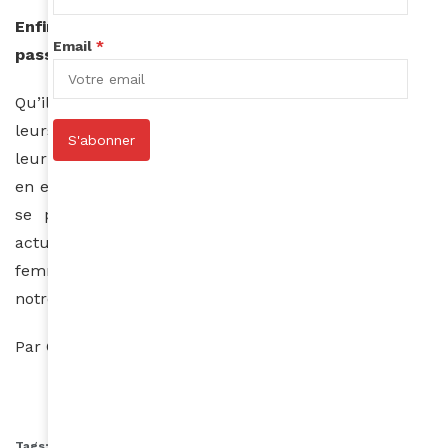
Enfin, quel message souhaiteriez-vous faire
Email
*
passer aux hommes ?
Qu’ils accompagnent leurs épouses, leurs sœurs et
leurs filles. Qu’ils leur fassent prendre conscience de
S'abonner
leur place et qu’ils leur permettent d’avoir confiance
en elles. Parce que, trop souvent, la femme africaine
se préoccupe du regard des hommes. A l’heure
actuelle, je pense que nous avons besoin hommes et
femmes de conjuguer nos efforts, ne serait-ce que
notre environnement familial.
Par Céline Bernath
Tags:
Crans Montana Forum
Femme africaine