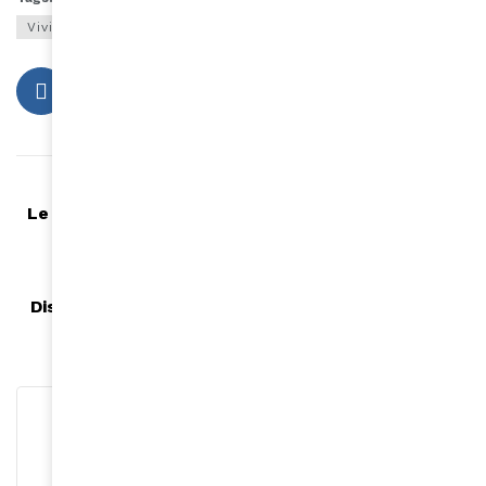
Viviane Zunon Kipré
Article précédent
Le chanteur Peeda en concert au Baiser Salé, le
jeudi 14 avril !
Article suivant
Disparition de Malick Sidibé : L'Afrique perd une
icône de la photographie