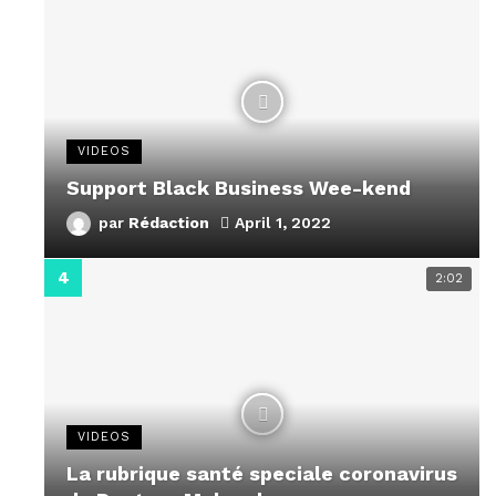
VIDEOS
Support Black Business Wee-kend
par
Rédaction
April 1, 2022
2:02
VIDEOS
La rubrique santé speciale coronavirus