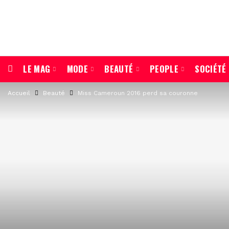
LE MAG
MODE
BEAUTÉ
PEOPLE
SOCIÉTÉ
Accueil
Beauté
Miss Cameroun 2016 perd sa couronne