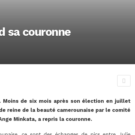
d sa couronne
Moins de six mois après son élection en juillet
ts de reine de la beauté camerounaise par le comité
nge Minkata, a repris la couronne.
unaise, ce sont des échanges de pics entre Julie