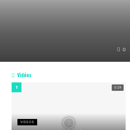
0
Vidéos
0:29
VIDEOS