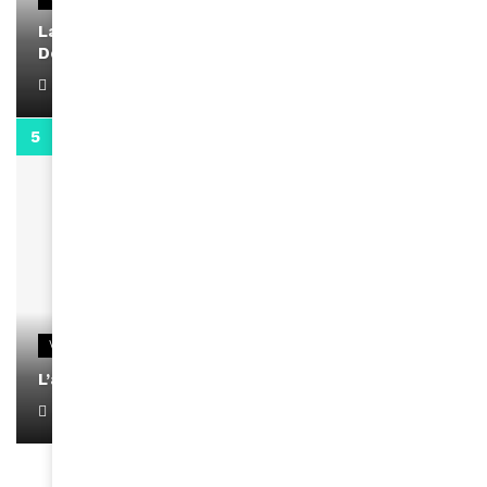
La rubrique santé speciale coronavirus du
Docteur Makanda
April 1, 2022
0:13
VIDEOS
L’artiste Yoan s’exprime
January 1, 2022