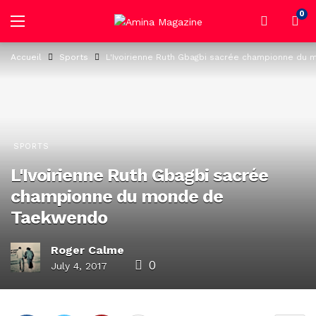
0
Accueil
Sports
L'Ivoirienne Ruth Gbagbi sacrée championne d
SPORTS
L'Ivoirienne Ruth Gbagbi sacrée
championne du monde de
Taekwendo
Roger Calme
0
July 4, 2017