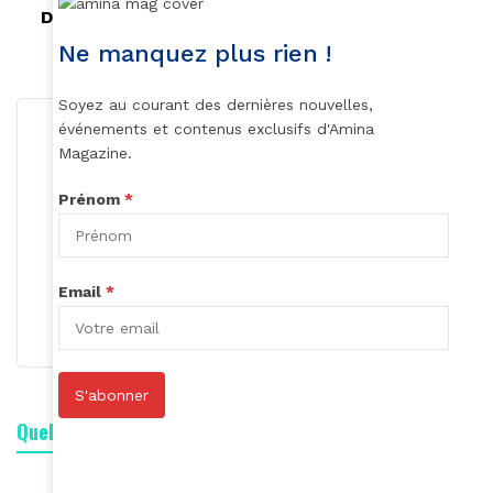
Diaryatou Bah, ambassadrice de la campagne
«Alerte excision»
Ne manquez plus rien !
Soyez au courant des dernières nouvelles,
événements et contenus exclusifs d'Amina
Magazine.
Prénom
*
Roger Calme
Email
*
S'abonner
S'abonner
Quelle est votre réaction ?