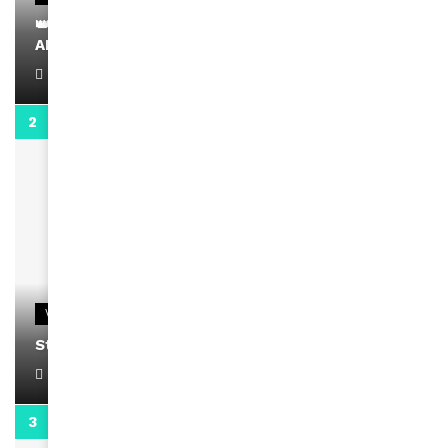
👑 Remerciements à Ayden pour son message sur
AMINA, le Magazine de la Femme
April 1, 2022
0:13
VIDEOS
Stacy passe un message
April 1, 2022
0:13