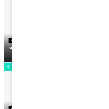
VIDEOS
Support Black Business Wee-kend
April 1, 2022
2:02
VIDEOS