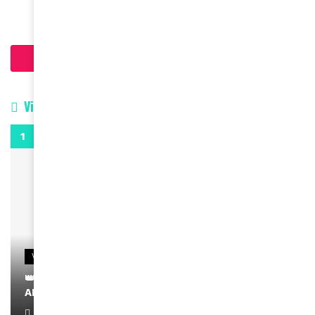
Charger plus d'articles
Vidéos
0:29
VIDEOS
👑 Remerciements à Ayden pour son message sur
AMINA, le Magazine de la Femme
April 1, 2022