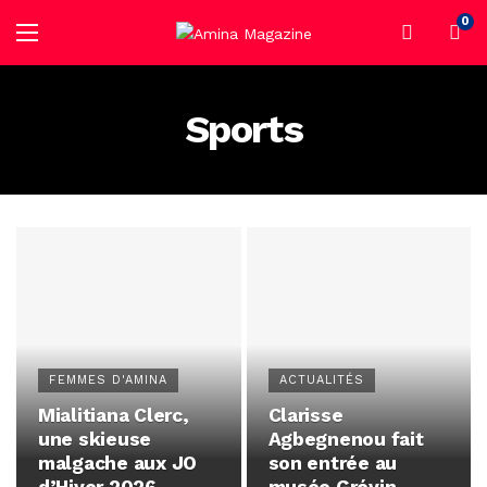
0
Sports
FEMMES D'AMINA
ACTUALITÉS
Mialitiana Clerc,
Clarisse
une skieuse
Agbegnenou fait
malgache aux JO
son entrée au