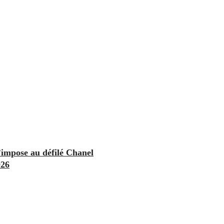
’impose au défilé Chanel
026