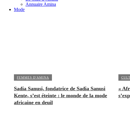
Annuaire Amina
Mode
FEMMES D'AMINA
CUL
Sadia Sanusi, fondatrice de Sadia Sanusi
« Afr
Kente, s’est éteinte : le monde de la mode
s’exp
africaine en deuil