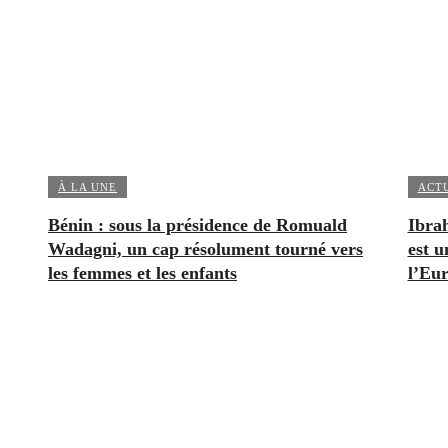
À LA UNE
ACT
Bénin : sous la présidence de Romuald
Ibrah
Wadagni, un cap résolument tourné vers
est u
les femmes et les enfants
l’Eu