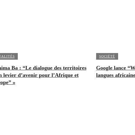
UALITÉS
SOCIÉTÉ
ima Ba : “Le dialogue des territoires
Google lance “W
n levier d’avenir pour l’Afrique et
langues africain
rope” »