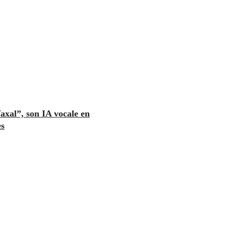
axal”, son IA vocale en
es