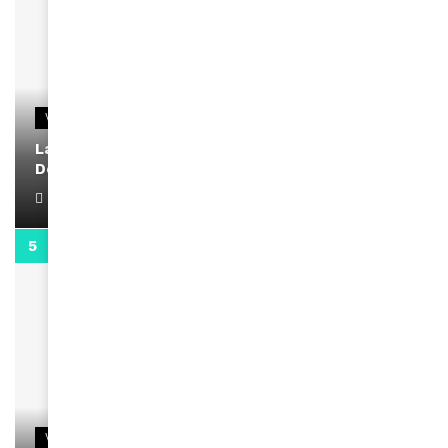
VIDEOS
La rubrique santé speciale coronavirus du
Docteur Makanda
April 1, 2022
0:13
VIDEOS