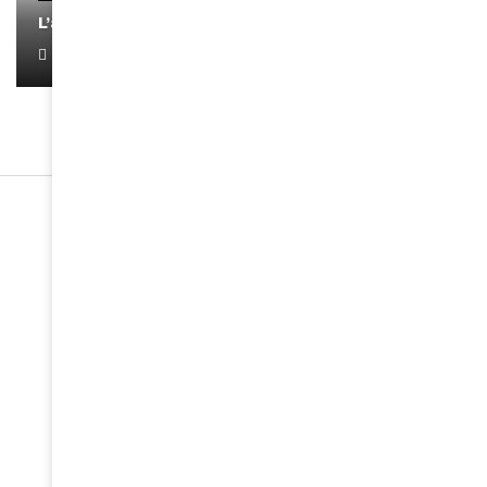
L’artiste Yoan s’exprime
January 1, 2022