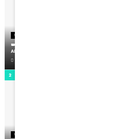
VIDEOS
👑 Remerciements à Ayden pour son message sur
AMINA, le Magazine de la Femme
April 1, 2022
0:13
VIDEOS