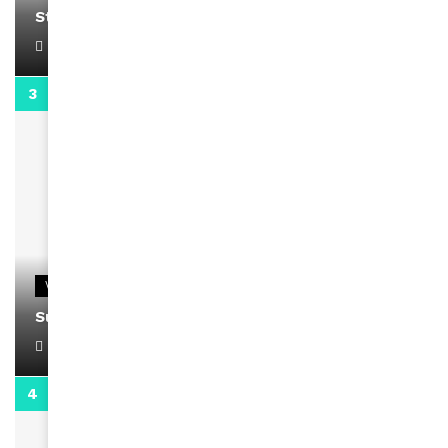
Stacy passe un message
April 1, 2022
0:13
VIDEOS
Support Black Business Wee-kend
April 1, 2022
2:02