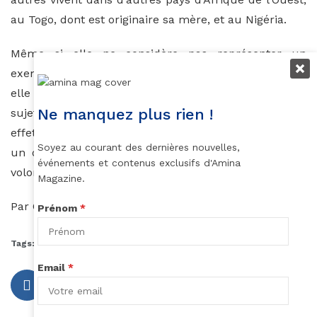
au Togo, dont est originaire sa mère, et au Nigéria.
Même si elle ne considère pas représenter un
exemple pour les femmes africaines, elle est malgré
elle un symbole. En témoignent les articles à son
Ne manquez plus rien !
sujet relayés sur de nombreux médias sénégalais. En
effet, son parcours brillant montre que lorsqu’on a
Soyez au courant des dernières nouvelles,
un objectif, il est possible de l’atteindre grâce à la
événements et contenus exclusifs d'Amina
volonté et la passion.
Magazine.
Par C.B.
Prénom
*
Tags:
Emmanuel Macron
Sibeth Ndiaye
Email
*