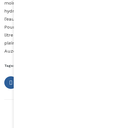
moins cher que de dépenser dans un produit dit
hydratant. Pour l’hydratation externe pulvérisez de
l’eau sur vos cheveux grâce à un spray rempli d’eau.
Pour votre hydratation interne buvez au moins un
litre d’eau par jour pour avoir de beaux cheveux
pleins de santé mais aussi une peau resplendissante.
Auzouhat Gnaoré
Tags:
prix produits capillaires
produits capillaires
Article précédent
Sucres cachés : quels aliments éviter ?
Article suivant