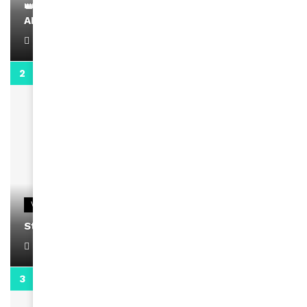
👑 Remerciements à Ayden pour son message sur
AMINA, le Magazine de la Femme
April 1, 2022
0:13
VIDEOS
Stacy passe un message
April 1, 2022
0:13