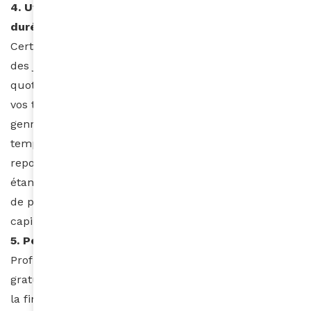
4. Utilisez des produits avec des effets longue
durée
Certains produits maintiennent votre style capillaire
des jours durant, sans nécessiter une application
quotidienne. Vos boucles gardent la même structure,
vos tresses ne s’ébouriffent pas. Tournez-vous vers ce
genre de produit. D’une part vous réduirez votre
temps de préparation le matin, d’autre part vous
repousserez la date de renouvellement dudit produit,
étant donné qu’il durera plus longtemps. L’utilisation
de produits qui peuvent maintenir votre style
capillaire sur plusieurs jours.
5. Pensez à l’eau pour votre hydratation
Profitez-en! L’eau est une denrée pour ainsi dire
gratuite Certes, vous payerez toujours votre facture à
la fin du mois, mais cela vous reviendra beaucoup