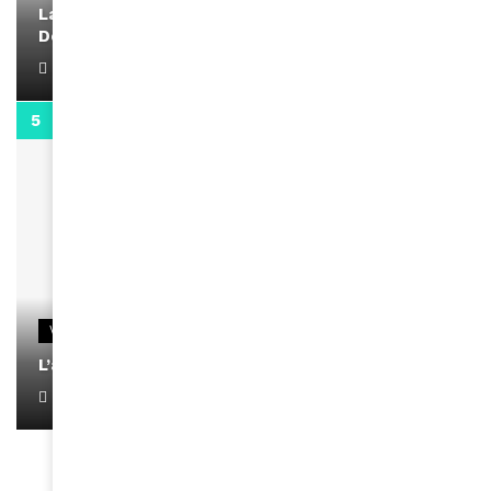
La rubrique santé speciale coronavirus du
Docteur Makanda
April 1, 2022
0:13
VIDEOS
L’artiste Yoan s’exprime
January 1, 2022