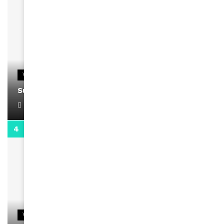
VIDEOS
Support Black Business Wee-kend
April 1, 2022
2:02
VIDEOS