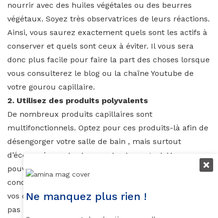
nourrir avec des huiles végétales ou des beurres
végétaux. Soyez très observatrices de leurs réactions.
Ainsi, vous saurez exactement quels sont les actifs à
conserver et quels sont ceux à éviter. Il vous sera
donc plus facile pour faire la part des choses lorsque
vous consulterez le blog ou la chaîne Youtube de
votre gourou capillaire.
2. Utilisez des produits polyvalents
De nombreux produits capillaires sont
multifonctionnels. Optez pour ces produits-là afin de
désengorger votre salle de bain , mais surtout
d’économiser votre temps et votre argent. Vous
pouvez par exemple utiliser un shampoing
conditionneur, ce dernier lavera votre cuir chevelu et
Ne manquez plus rien !
vos cheveux mais servira aussi à les démêler. Ainsi
pas besoin d’acheter séparément un shampoing et