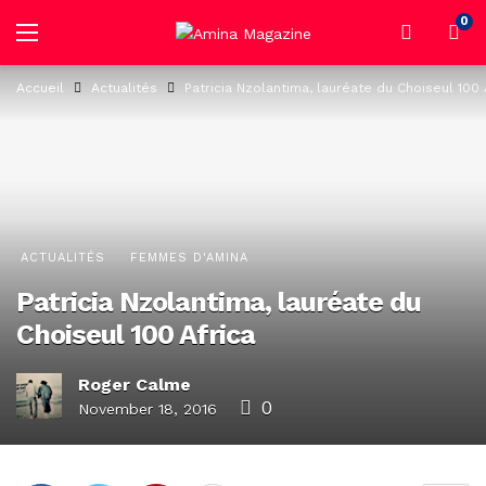
0
Accueil
Actualités
Patricia Nzolantima, lauréate du Choiseul 100 
ACTUALITÉS
FEMMES D'AMINA
Patricia Nzolantima, lauréate du
Choiseul 100 Africa
Roger Calme
0
November 18, 2016