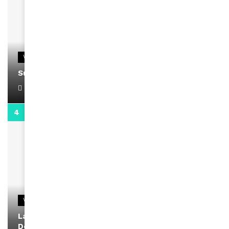
VIDEOS
Support Black Business Wee-kend
April 1, 2022
2:02
VIDEOS
La rubrique santé speciale coronavirus du
Docteur Makanda