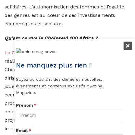
solidaires. L’autonomisation des femmes et l’égalité
des genres est au cœur de ses investissements
économiques et sociaux.
Qu’est ce que le Choisseul 100 Africa ?
L
e Choiseul 100 Africa
est une étude annuelle inédite
réalisée en toute indépendance par l’Institut
Ne manquez plus rien !
Choiseul. Il identifie, recense et classe les jeunes
dirigeants africains de 40 ans et moins, appelés à
Soyez au courant des dernières nouvelles,
jouer un rôle important dans le développement
événements et contenus exclusifs d'Amina
Magazine.
économique de l’Afrique dans un avenir
proche. Dirigeants d’entreprises florissantes,
Prénom
*
entrepreneurs à succès, investisseurs et porteurs de
projets innovants, etc., ils incarnent le dynamisme et
le renouveau de tout un continent et portent les
Email
*