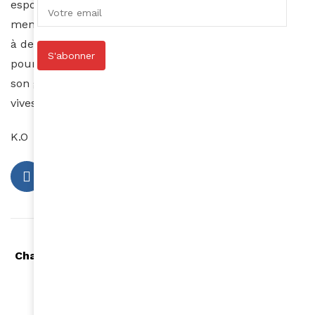
espoirs de toute une génération. Fruit d’un travail
mené sur plusieurs mois, l’Institut Choiseul fait appel
à de nombreux experts et spécialistes du continent
S'abonner
pour réaliser cette étude ambitieuse et unique en
son genre qui dressent un état des lieux des forces
vives de l’économie africaine.
K.O
Article précédent
Chantal-Thérèse Manda, au lancement de la CAN
Féminine Cameroun 2016
Article suivant