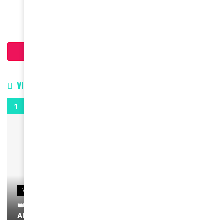
March 16, 2026
Charger plus d'articles
Vidéos
0:29
VIDEOS
👑 Remerciements à Ayden pour son message sur
AMINA, le Magazine de la Femme