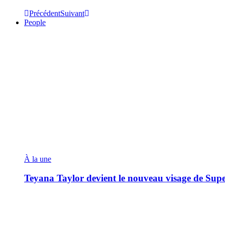
Précédent
Suivant
People
À la une
Teyana Taylor devient le nouveau visage de Sup