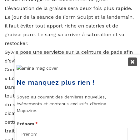
L’évacuation de la graisse sera deux fois plus rapide.
Le jour de la séance de Form Sculpt et le lendemain,
il faut éviter tout apport riche en calories et de
graisse pure. Le sang va arriver à saturation et va
restocker.
Sylvie pose une serviette sur la ceinture de pads afin
d’éviter que mes yeux ne se posent sur les lasers.
Comment fonctionnent-ils?
« Lorsque vous regardez la lumière, elle est blanche.
Ne manquez plus rien !
Dans un arc-en-ciel, celle-ci est décomposée dans
toutes les couleurs. Chaque couleur de la lumière
Soyez au courant des dernières nouvelles,
événements et contenus exclusifs d'Amina
du soleil a un but. Le rouge va agir au niveau de la
Magazine.
cicatrisation de la peau. Nous avons été chercher
cette lumière pour traiter localement la cellule. Ce
Prénom
*
traitement agit au niveau de la mitochondrie dans la
cellule. Quand on pose la lumière rouge sur une