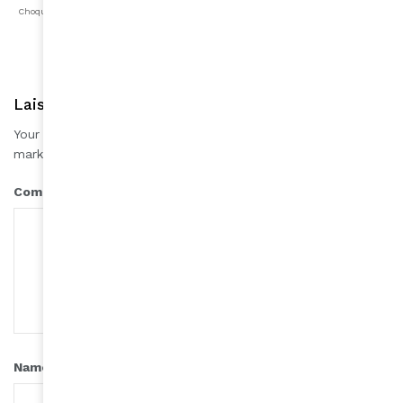
Choqué
Content
Fâché
Inspiré
Like
LOL
Triste
Laisser une réponse
Your email address will not be published.
Required fields are
*
marked
*
Comment
*
Name