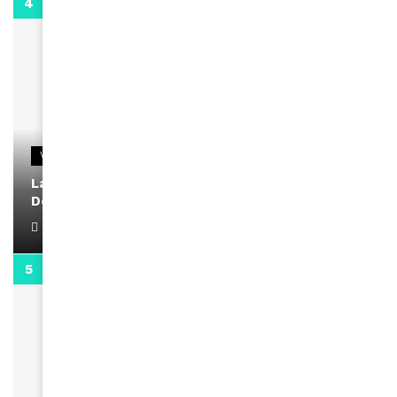
2:02
VIDEOS
La rubrique santé speciale coronavirus du
Docteur Makanda
April 1, 2022
0:13