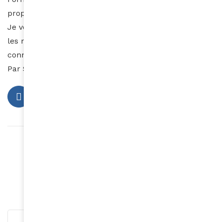
proposent : http://solution-minceur.form-sculpt.com
Je vous donne rendez-vous début août pour partager
les résultats de ma deuxième séance. Restez
connectées !
Par Sarah Rinaldo
Article précédent
Alicia Keys, égérie Givenchy
Article suivant
Alerte tendance #3