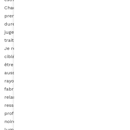
Chaque personne est différente, de ce fait, la
première séance sert toujours de test. Au lieu de
durer ½ heure, la séance va durer 20 minutes pour
juger la réaction de ma peau claire Puis le
traitement est adapté selon chaque cliente.
Je ressens une chaleur diffuse et non une chaleur
ciblée à un endroit spécifique. Autrement, le pad doit
être déplacé. Ce n’est pas tout. La lumière rouge agit
aussi sur les vergetures. A la fonte de la graisse, le
rayon rouge va agir sur les fibroblastes qui
fabriquent l’élastine et le collagène. Le rayon va
relancer leur production. La fermeté de la peau se
resserre. Une vergeture, c’est une cassure en
profondeur. Tout particulièrement sur les peaux
noires et métisses, les fibroblastes, sous l’action de la
lumière, vont recréer une peau avec l’élastine et