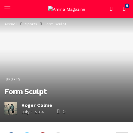
0
Accueil
Sports
Form Sculpt
SPORTS
Form Sculpt
Roger Calme
0
July 1, 2014