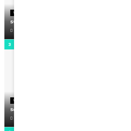
VIDEOS
Stacy passe un message
April 1, 2022
0:13
VIDEOS
Support Black Business Wee-kend
April 1, 2022