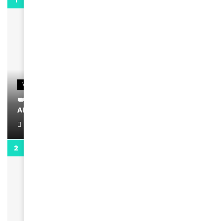
0:29
VIDEOS
👑 Remerciements à Ayden pour son message sur
AMINA, le Magazine de la Femme
April 1, 2022
0:13