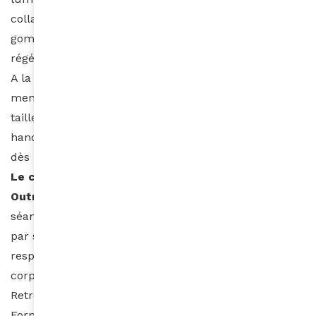
collagène et la cassure va se combler. Il faut faire un
gommage pour éliminer les cellules car la peau se
régénère tous les vingt et un jours. »
A la fin de la séance, Sylvie reprend mes
mensurations et j’ai éliminé un demi centimètre à la
taille, 1,8 cm au niveau du nombril et 1cm sur les
hanches, sachant que la perte peut aller jusqu’à 4cm
dès la première séance.
Le centre Form Sculpt
, situé au 1
9 avenue
Outrebon à Villemonble
, propose, entre autres, huit
séances + deux offertes déclinées en deux sessions
par semaines pendant cinq semaines. Il faut
respecter 48h entre chaque séance, le temps que le
corps élimine le gras fondu.
Retrouvez les détails, forfaits et tarifs de la méthode
Form Sculpt sur le site et les instituts à Paris qui la