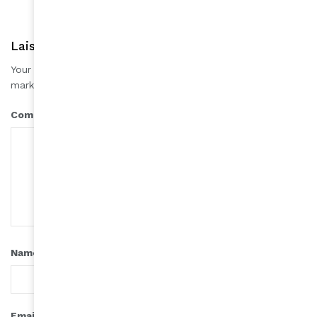
Laisser une réponse
Your email address will not be published.
Required fields are
*
marked
*
Comment
*
Name
*
Email