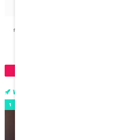
ACTUALITÉS
Ketanji Brown Jackson devient la première
femme noire Juge à la Cour Suprême aux Etats-
Unis
April 10, 2022
Chargement...
Vidéos
0:29