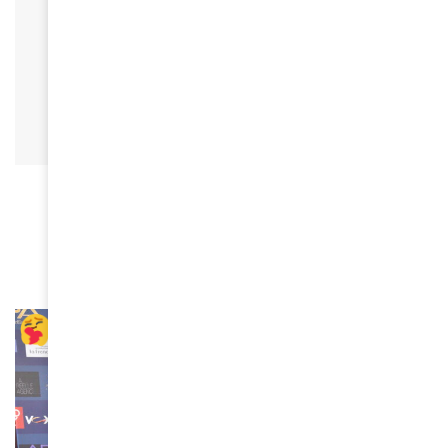
ACTUALITÉS
Shireen Abu Akleh, journaliste palestino-
americaine est morte en exerçant son métier :
informer
May 18, 2022