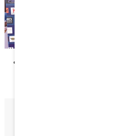
CARRIÈRE
Françoise Remarck, nouvelle Ministre de la
culture et de la francophonie, ancien Président
directeur général de CANAL+ HORIZONS Côte
d’Ivoire
April 27, 2022