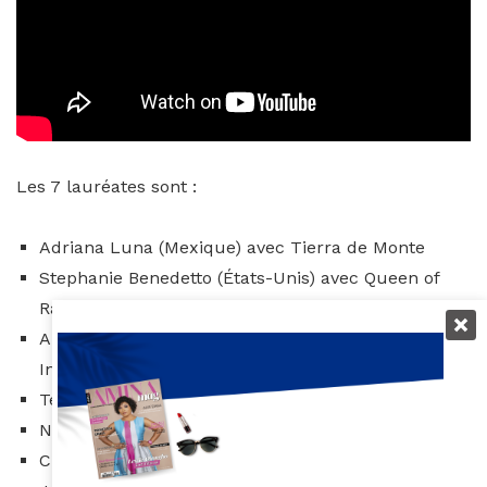
Les 7 lauréates sont :
Adriana Luna (Mexique) avec Tierra de Monte
Stephanie Benedetto (États-Unis) avec Queen of
Raw
Anna-Sophie Hartvigsen (Danemark) avec Female
Invest
Temie Giwa-Tubosun (Nigeria) avec LifeBank
Nadia Gamal El Din (Egypte) avec Rahet Bally
Charlotte Wang (Chine) avec EQuota