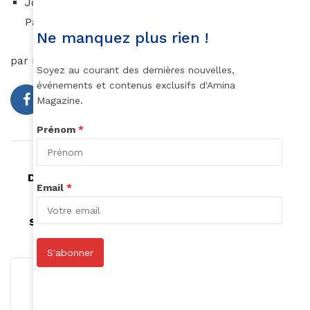
Joanne Howarth (Australie) avec Planet Protector
Packaging
Ne manquez plus rien !
par Eugénie Bataille.
Soyez au courant des dernières nouvelles,
événements et contenus exclusifs d'Amina
Magazine.
Prénom
*
Article précédent
Développer l'Emploi au Sénégal - Tekki fii 2.0
Email
*
Article suivant
Stacy représente la France aux BET Awards
S'abonner