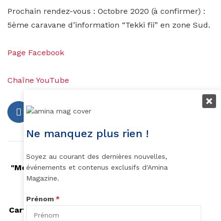
Prochain rendez-vous : Octobre 2020 (à confirmer) :
5ème caravane d’information “Tekki fii” en zone Sud.
Page Facebook
Chaîne YouTube
Ne manquez plus rien !
Soyez au courant des dernières nouvelles,
Article précédent
"Moi, Moche et Prudent*" : les Minions, nouveaux
événements et contenus exclusifs d'Amina
portes-parole de l'OMS.
Magazine.
Prénom
*
Article suivant
Cartier Women's Initiative : et les lauréates sont...