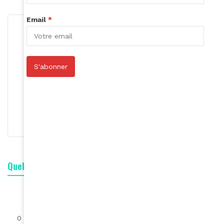
Email
*
S'abonner
Rédaction
S'abonner
Quelle est votre réaction ?
0
0
0
0
0
0
0