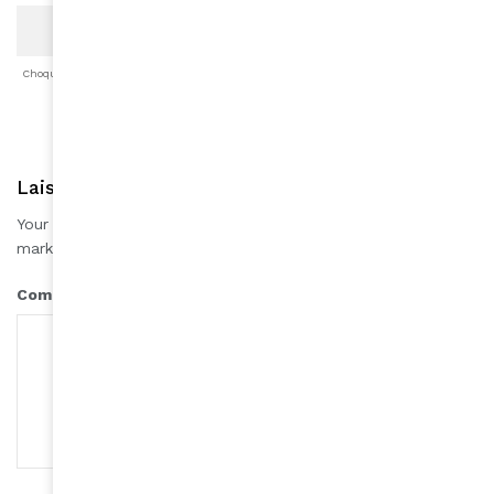
Choqué
Content
Fâché
Inspiré
Like
LOL
Triste
Laisser une réponse
Your email address will not be published.
Required fields are
*
marked
*
Comment