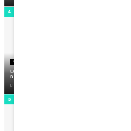
2:02
VIDEOS
La rubrique santé speciale coronavirus du
Docteur Makanda
April 1, 2022
0:13