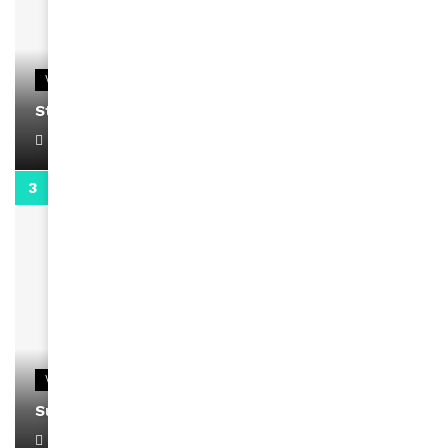
VIDEOS
Stacy passe un message
April 1, 2022
0:13
VIDEOS
Support Black Business Wee-kend
April 1, 2022