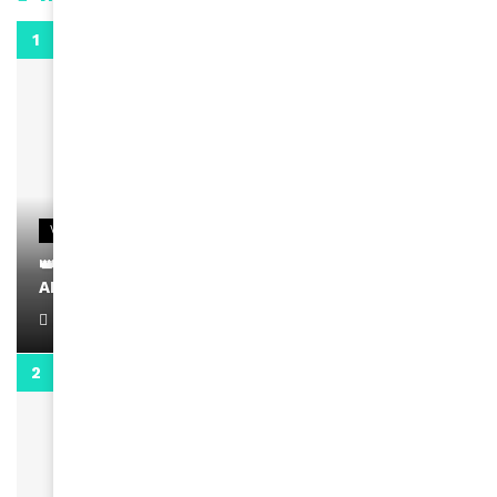
0:29
VIDEOS
👑 Remerciements à Ayden pour son message sur
AMINA, le Magazine de la Femme
April 1, 2022
0:13