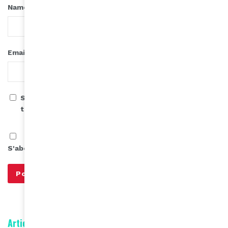
*
Name
*
Email
Save my name, email, and website in this browser for
the next time I comment.
S'abonner à notre infolettre
Articles connexes