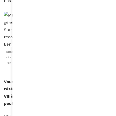
nos clients.
Mlle Vanessa Attoubou et M. Mathieu Dati, directeur général des
résidences Niablé, présentent le trophé « Star For Quality » reçu
en 2016 à Paris en reconnaissance de leur dynamisme © Photo
Benjamin Reverdit
Vous aviez positionné très en amont les
résidences Niablé pour accueillir les visiteurs des
VIIIème Jeux de la francophonie, est-ce que l’on
peut dire que la mission a été accomplie ?
Oui, nous pouvons le dire ! Nous avons enregistré une