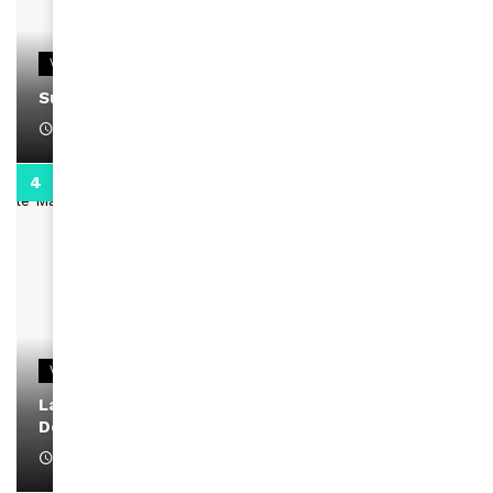
VIDEOS
Support Black Business Wee-kend
April 1, 2022
2:02
VIDEOS
La rubrique santé speciale coronavirus du
Docteur Makanda
April 1, 2022