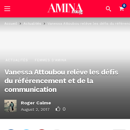
0
Accueil
Actualités
Vanessa Attoubou relève les défis du référe
ACTUALITÉS
FEMMES D'AMINA
Vanessa Attoubou relève les défis
du référencement et de la
communication
Roger Calme
0
August 2, 2017