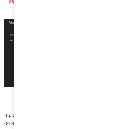
Player
Media error: Format(s) not supported or source(s) not found
Download File: https://www.amina-mag.com/wp-content/uploads/2017/08/spote-
niabl%C3%A9.mp4?_=1
II plateaux Djibi 8ème Tranche
06 BP 921 Abidjan 06 RCI