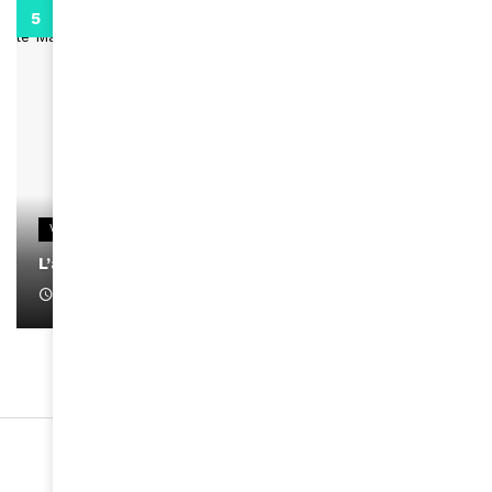
0:13
VIDEOS
L’artiste Yoan s’exprime
January 1, 2022