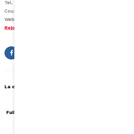
Tel. : 00225.22.50.59.29
Courriel : Infos@lesrésidencesniable.com
Web :
www.lesresidencesniable.com
Rejoignez les Résidences sur Facebook
Article précédent
La cinéaste Kényane Judy Kibinge devient membre
de l'Académie des Oscars
Article suivant
Full Bloom, la nouvelle campagne de The Colored
Girl Project