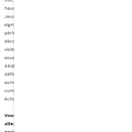
hausse de nos fréquentations durant ces VIIIèmes
Jeux de la francophonie et notre taux d’occupation a
significativement augmenté par rapport à la même
période l’année dernière. Notre objectif était de faire
découvrir plus largement notre résidence aux
visiteurs internationaux ainsi qu’aux voyageurs de la
sous-région qui se rendent plus fréquemment à
Abidjan. Nous ne pouvons pas encore établir de bilan
définitif, mais les premiers chiffres sont bons et nous
sommes heureux que notre stratégie de
communication ait porté des fruits en rencontrant un
écho favorable auprès de nos visiteurs.
Vous êtes actuellement en cours de grossesse et
allez bientôt partir en congé maternité, qu’évoque
pour vous la reconnaissance de la spécificité des