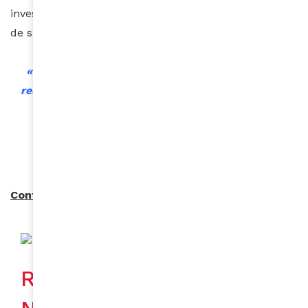
investissement et de notre particularité nous permet
de surmonter toutes nos difficultés quotidiennes.
« De tout temps, les femmes sont parvenues à
relever les défis du travail et de l’enfantement. »
Par Benjamin Reverdit
Contact :
Les Résidences
Hotelières
Niablé
Video