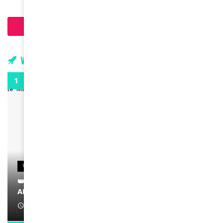
Charger plus d'articles
Vidéos
0:29
VIDEOS
👑 Remerciements à Ayden pour son message sur
AMINA, le Magazine de la Femme
April 1, 2022