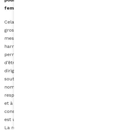
femmes ?
Cela représente un réel combat ! C’est ma deuxième
grossesse et je suis très heureuse de pouvoir exercer
mes fonctions de responsable communication en
harmonie avec mes projets de maternité. Le travail
permet aux femmes de prendre confiance en elles,
d’être valorisées, et d’être indépendante. Les
dirigeants des résidences Niablé ont fait le choix de
soutenir et d’accompagner l’initiative des femmes en
nommant plusieurs d’entre nous à des postes de
responsabilité et en faisant honneur à notre rigueur
et à notre sérieux. Faire confiance aux femmes et les
considérer sans les discriminer dans leur maternité
est une vraie source de motivation et de dynamisme.
La reconnaissance de notre travail, de notre