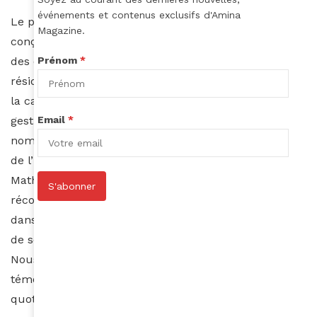
événements et contenus exclusifs d'Amina
Le prix International « B.I.D Quality Awards » a été
Magazine.
conçu pour reconnaître la qualité des entreprises,
Prénom
*
des organisations et de leurs dirigeants. Les
résidences Niablé ont été primées en mai 2016 dans
la catégorie « Excellence en leadership, qualité et
Email
*
gestion d’entreprise » lors d’une cérémonie de
nomination qui s’est déroulée à Paris dans les salons
de l’hôtel Hyatt Regency Étoile. À cette occasion, M.
Mathieu Datti, notre directeur, a reçu ce trophée pour
S'abonner
récompenser le niveau de notre complexe hôtelier
dans la gestion de ses personnels et dans la qualité
de service mise en œuvre auprès de sa clientèle.
Nous sommes tous ici très fiers de ce prix car il
témoigne, comme une reconnaissance, de nos efforts
quotidiens pour offrir un service de haut niveau à