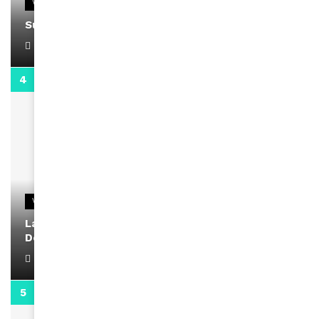
VIDEOS
Support Black Business Wee-kend
April 1, 2022
2:02
VIDEOS
La rubrique santé speciale coronavirus du
Docteur Makanda
April 1, 2022
0:13