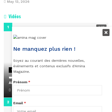
May 13, 2026
Vidéos
0:29
Ne manquez plus rien !
Soyez au courant des dernières nouvelles,
événements et contenus exclusifs d'Amina
VIDEOS
Magazine.
👑 Remerciements à Ayden pour son message sur
Prénom
*
AMINA, le Magazine de la Femme
April 1, 2022
0:13
Email
*