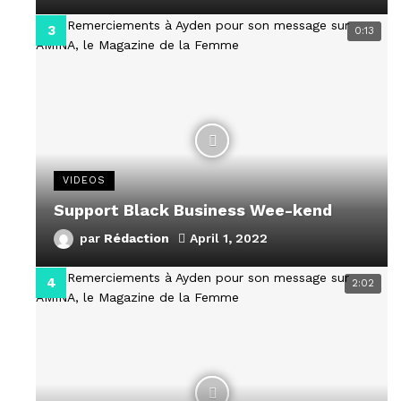
0:13
VIDEOS
Support Black Business Wee-kend
par
Rédaction
April 1, 2022
2:02