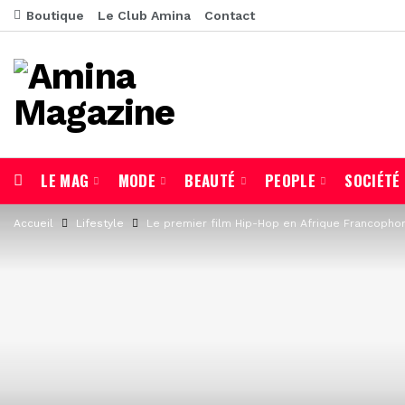
Boutique
Le Club Amina
Contact
LE MAG
MODE
BEAUTÉ
PEOPLE
SOCIÉTÉ
Accueil
Lifestyle
Le premier film Hip-Hop en Afrique Francopho