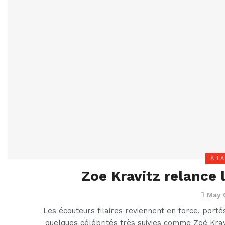
À LA
Zoe Kravitz relance l
May 
Les écouteurs filaires reviennent en force, portés
quelques célébrités très suivies comme Zoë Krav