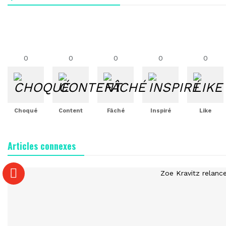
0
0
0
0
0
Choqué
Content
Fâché
Inspiré
Like
Articles connexes