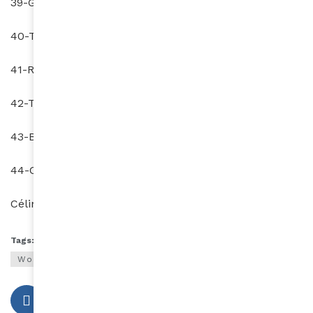
39-Guinée (149è)
40-Togo (150è)
41-Rwanda (151è)
42-Tanzanie (153è)
43-Burundi (154è)
44-Centrafrique (155è)
Céline Bernath
Tags:
afrique
bonheur
indice du bonheur
onu
World happiness report