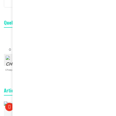
Quelle est votre réaction ?
0
0
0
0
0
0
0
Choqué
Content
Fâché
Inspiré
Like
LOL
Triste
Articles connexes