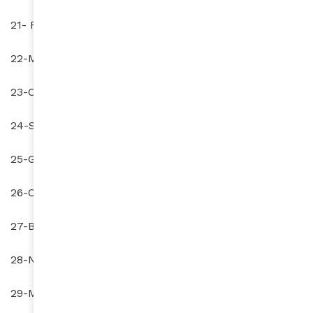
21- RD Congo (126è)
22-Mali (127è)
23-Côte d’Ivoire (128è)
24-Soudan (130è)
25-Ghana (131è)
26-Ouganda (133è)
27-Burkina Faso (134è)
28-Niger (135è)
29-Malawi (136è)