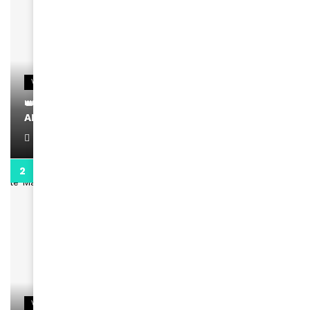
VIDEOS
👑 Remerciements à Ayden pour son message sur
AMINA, le Magazine de la Femme
April 1, 2022
0:13
VIDEOS