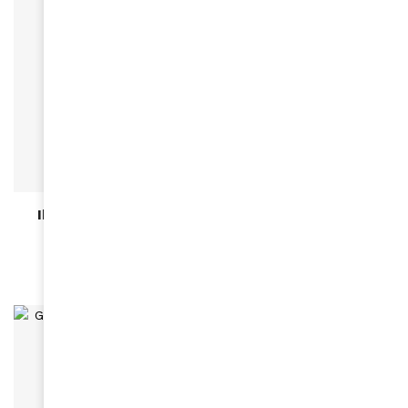
ACTUALITÉS
Ibrahima Ba : “Le dialogue des territoires est un
levier d’avenir pour l’Afrique et l’Europe” »
May 26, 2026