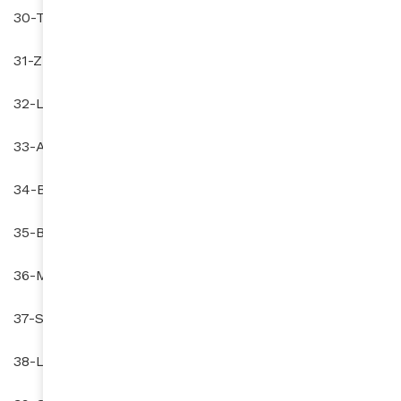
30-Tchad (137è)
31-Zimbabwe (138è)
32-Lesotho (139è)
33-Angola (140è)
34-Botswana (142è)
35-Bénin
(143è)
36-Madagascar (144è)
37-Soudan du Sud (147è)
38-Liberia (148è)