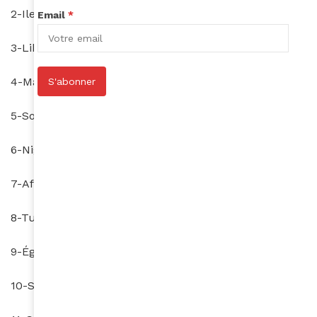
2-Ile Maurice (64è)
Email
*
3-Libye (68è)
4-Maroc (84è)
S'abonner
5-Somalie (93è)
6-Nigeria(95è)
7-Afrique du Sud (101è)
8-Tunisie (102è)
9-Égypte (104è)
10-Sierra Leone (106è)