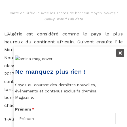
Carte de l’Afrique avec les scores de bonheur moyen.
Source :
Gallup World Poll data
L’Algérie est considéré comme le pays le plus
heureux du continent africain. Suivent ensuite l’Ile
Maurice, la Libye, le Maroc, la Somalie et le Nigéria.
Nous vous laissons découvrir ci-dessous le
classement des pays africains les plus heureux en
Ne manquez plus rien !
2017, selon le World Happiness Report. Ces chiffres
sont bien évidemment à prendre avec des pincettes,
Soyez au courant des dernières nouvelles,
tant les sentiments humains et particulièrement du
événements et contenus exclusifs d'Amina
bonheur dépendent de la culture, mais aussi de
Magazine.
chaque personne.
Prénom
*
1-Algérie (53è à l’échelle mondiale).