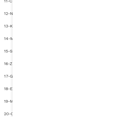
11-Cameroun (107è)
12-Namibie (111è)
13-Kenya (112è)
14-Mozambique (113è)
15-Sénégal (115è)
16-Zambie (116è)
17-Gabon (118è)
18-Ethiopie (119è)
19-Mauritanie (123è)
20-Congo Brazzaville (124è)