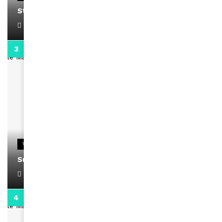
Stacy passe un message
April 1, 2022
0:13
VIDEOS
Support Black Business Wee-kend
April 1, 2022
2:02