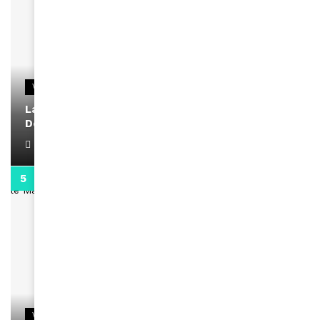
VIDEOS
La rubrique santé speciale coronavirus du
Docteur Makanda
April 1, 2022
0:13
VIDEOS