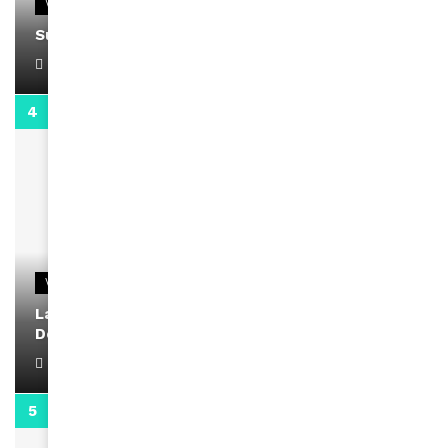
VIDEOS
Support Black Business Wee-kend
April 1, 2022
2:02
VIDEOS
La rubrique santé speciale coronavirus du
Docteur Makanda
April 1, 2022
0:13