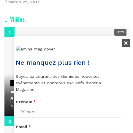
March 25, 2017
Vidéos
0:29
Ne manquez plus rien !
Soyez au courant des dernières nouvelles,
événements et contenus exclusifs d'Amina
VIDEOS
Magazine.
👑 Remerciements à Ayden pour son message sur
AMINA, le Magazine de la Femme
Prénom
*
April 1, 2022
0:13
Email
*