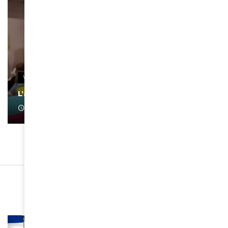
VIDEOS
L’artiste Yoan s’exprime
January 1, 2022