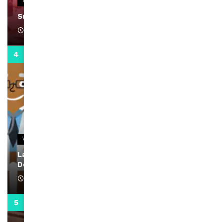
VIDEOS
Support Black Business Wee-kend
April 1, 2022
2:02
VIDEOS
La rubrique santé speciale coronavirus du
Docteur Makanda
April 1, 2022
0:13