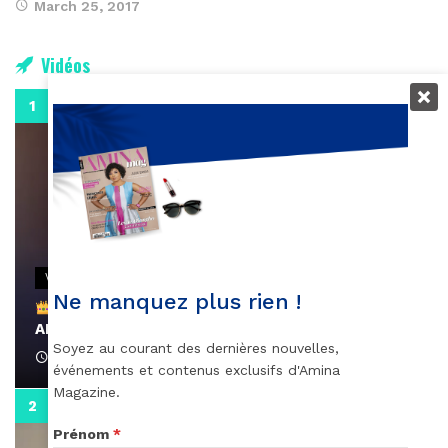
March 25, 2017
Vidéos
0:29
VIDEOS
Ne manquez plus rien !
Remerciements à Ayden pour son message sur
AMINA, le Magazine de la Femme
Soyez au courant des dernières nouvelles,
April 1, 2022
événements et contenus exclusifs d'Amina
Magazine.
0:13
Prénom
*