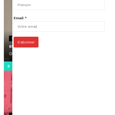
Email
*
VIDEOS
S'abonner
Stacy passe un message
April 1, 2022
0:13