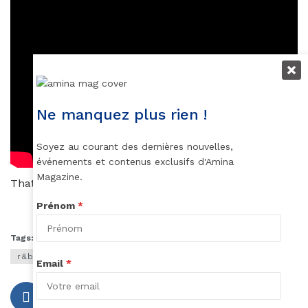
Ne manquez plus rien !
Soyez au courant des dernières nouvelles,
événements et contenus exclusifs d'Amina
Magazine.
Thatoux J Gnaore
Prénom
*
Tags:
chanteuse éthiopienne
Mélat
Néo-soul
r&b
Email
*