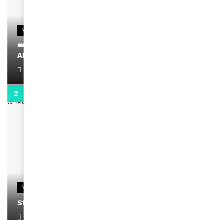
VIDEOS
👑 Remerciements à Ayden pour son message sur
AMINA, le Magazine de la Femme
April 1, 2022
0:13
VIDEOS
Stacy passe un message
April 1, 2022