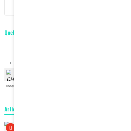
Quelle est votre réaction ?
0
0
0
0
0
0
0
Choqué
Content
Fâché
Inspiré
Like
LOL
Triste
Articles connexes