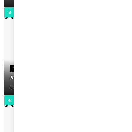
0:13
VIDEOS
Support Black Business Wee-kend
April 1, 2022
2:02