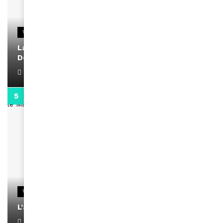
VIDEOS
La rubrique santé speciale coronavirus du
Docteur Makanda
April 1, 2022
0:13
VIDEOS
L’artiste Yoan s’exprime
January 1, 2022