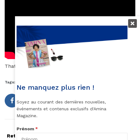
Thatoux J Gnaoré
Tags:
Néo-soul
oshun
Ne manquez plus rien !
Soyez au courant des dernières nouvelles,
événements et contenus exclusifs d'Amina
Magazine.
Prénom
*
Article précédent
Retrouvez toute la douceur de vos pieds avec un