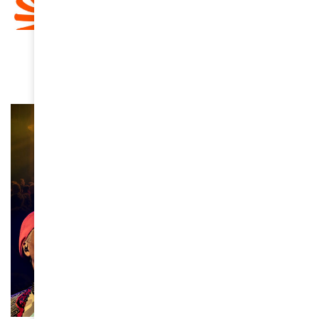
CULTURE
“Hope!!”, le nouvel album d’Angélique Kidjo
March 18, 2026
ACTUALITÉS