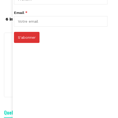
soin naturel au beurre de cacao
Email
*
Article suivant
6 ingrédients naturels qui parfument les cheveux
S'abonner
Roger Calme
S'abonner
Quelle est votre réaction ?