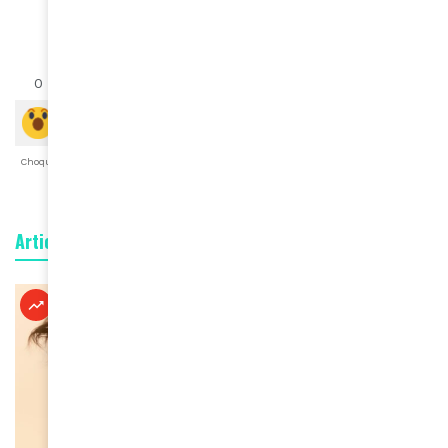
0
0
0
0
0
0
0
Choqué
Content
Fâché
Inspiré
Like
LOL
Triste
Articles connexes