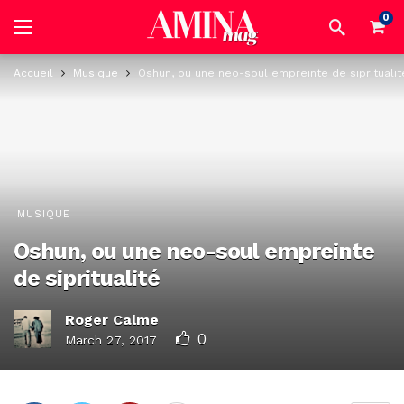
0
Accueil
Musique
Oshun, ou une neo-soul empreinte de sipritualit
MUSIQUE
Oshun, ou une neo-soul empreinte
de sipritualité
Roger Calme
0
March 27, 2017