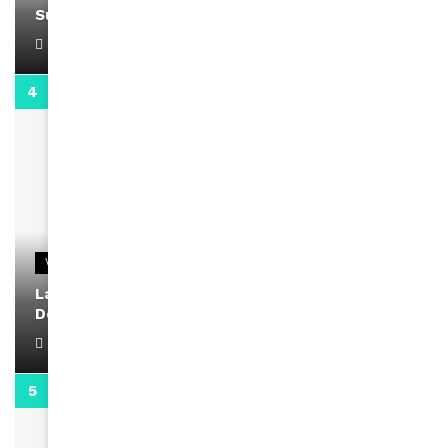
Support Black Business Wee-kend
April 1, 2022
2:02
VIDEOS
La rubrique santé speciale coronavirus du
Docteur Makanda
April 1, 2022
0:13