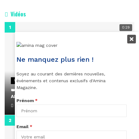
Vidéos
0:29
Ne manquez plus rien !
Soyez au courant des dernières nouvelles,
événements et contenus exclusifs d'Amina
VIDEOS
Magazine.
👑 Remerciements à Ayden pour son message sur
AMINA, le Magazine de la Femme
Prénom
*
April 1, 2022
0:13
Email
*