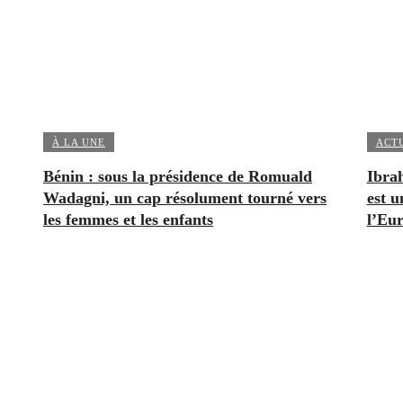
À LA UNE
ACT
Bénin : sous la présidence de Romuald
Ibrah
Wadagni, un cap résolument tourné vers
est u
les femmes et les enfants
l’Eu