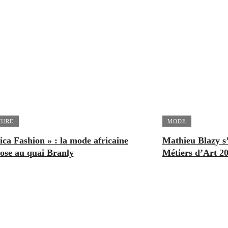
TURE
MODE
ica Fashion » : la mode africaine
Mathieu Blazy s
ose au quai Branly
Métiers d’Art 2