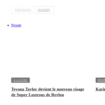
PRÉCÉDENT
SUIVANT
People
À LA UNE
PEO
Teyana Taylor devient le nouveau visage
Kari
de Super Lustrous de Revlon