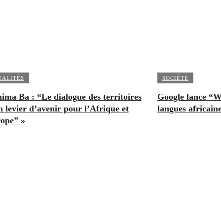
UALITÉS
SOCIÉTÉ
ima Ba : “Le dialogue des territoires
Google lance “W
n levier d’avenir pour l’Afrique et
langues africain
rope” »