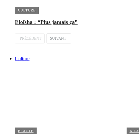
CULTURE
Eloïsha : “Plus jamais ça”
PRÉCÉDENT
SUIVANT
Culture
BEAUTÉ
À LA