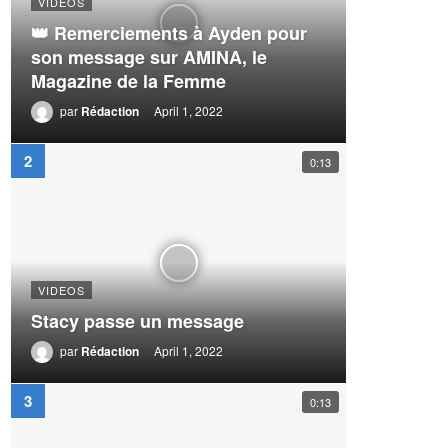
VIDEOS
👑 Remerciements à Ayden pour
son message sur AMINA, le
Magazine de la Femme
par
Rédaction
April 1, 2022
0:13
VIDEOS
Stacy passe un message
par
Rédaction
April 1, 2022
0:13