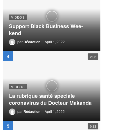
VIDEOS
Support Black Business Wee-
kend
par
Rédaction
April 1, 2022
2:02
VIDEOS
La rubrique santé speciale
coronavirus du Docteur Makanda
par
Rédaction
April 1, 2022
0:13