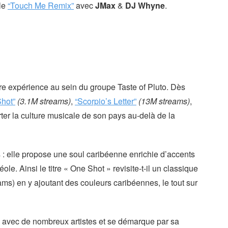
gle
“Touch Me Remix”
avec
JMax
&
DJ Whyne
.
ère expérience au sein du groupe Taste of Pluto. Dès
hot”
(3.1M streams)
,
“Scorpio’s Letter”
(13M streams)
,
rter la culture musicale de son pays au-delà de la
 : elle propose une soul caribéenne enrichie d’accents
le. Ainsi le titre « One Shot » revisite-t-il un classique
ms) en y ajoutant des couleurs caribéennes, le tout sur
re avec de nombreux artistes et se démarque par sa