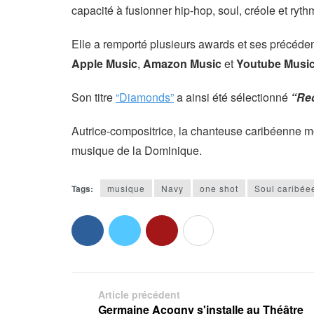
capacité à fusionner hip-hop, soul, créole et ryt
Elle a remporté plusieurs awards et ses précéden
Apple Music
,
Amazon Music
et
Youtube Musi
Son titre
“Diamonds”
a ainsi été sélectionné
“Rec
Autrice-compositrice, la chanteuse caribéenne mo
musique de la Dominique.
Tags:
musique
Navy
one shot
Soul caribée
Article précédent
Germaine Acogny s'installe au Théâtre