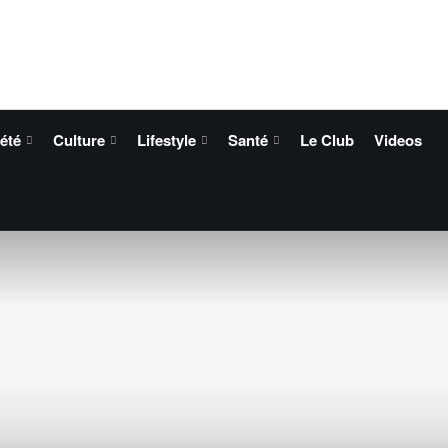
été
Culture
Lifestyle
Santé
Le Club
Videos