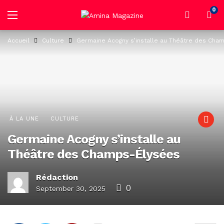
0
Accueil
Culture
Germaine Acogny s’installe au Théâtre des Cha
À LA UNE
CULTURE
Germaine Acogny s’installe au
Théâtre des Champs-Élysées
Rédaction
0
September 30, 2025