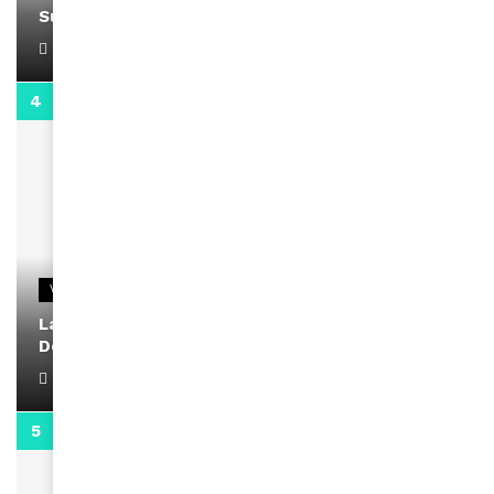
Support Black Business Wee-kend
April 1, 2022
2:02
VIDEOS
La rubrique santé speciale coronavirus du
Docteur Makanda
April 1, 2022
0:13