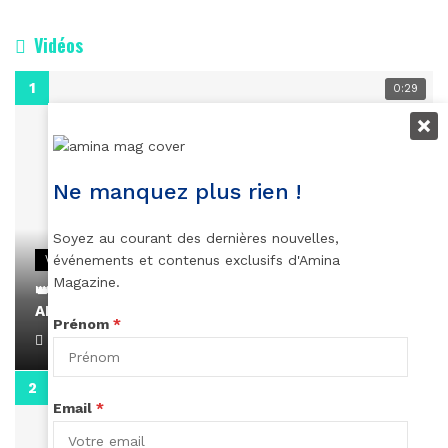
Vidéos
0:29
Ne manquez plus rien !
Soyez au courant des dernières nouvelles,
événements et contenus exclusifs d'Amina
VIDEOS
Magazine.
👑 Remerciements à Ayden pour son message sur
AMINA, le Magazine de la Femme
Prénom
*
April 1, 2022
0:13
Email
*