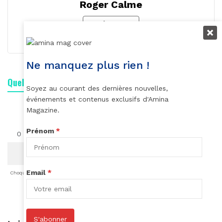
Roger Calme
S'abonner
Ne manquez plus rien !
Quelle est votre réaction ?
Soyez au courant des dernières nouvelles,
événements et contenus exclusifs d'Amina
Magazine.
Prénom
*
0
0
0
0
0
0
0
Email
*
Choqué
Content
Fâché
Inspiré
Like
LOL
Triste
S'abonner