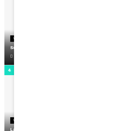
VIDEOS
Support Black Business Wee-kend
April 1, 2022
2:02
VIDEOS
La rubrique santé speciale coronavirus du