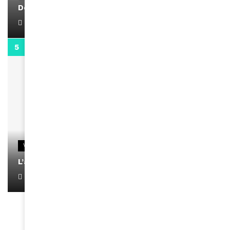
Docteur Makanda
April 1, 2022
0:13
VIDEOS
L’artiste Yoan s’exprime
January 1, 2022