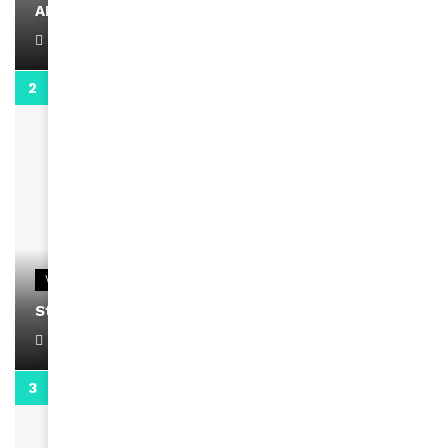
AMINA, le Magazine de la Femme
April 1, 2022
0:13
VIDEOS
Stacy passe un message
April 1, 2022
0:13