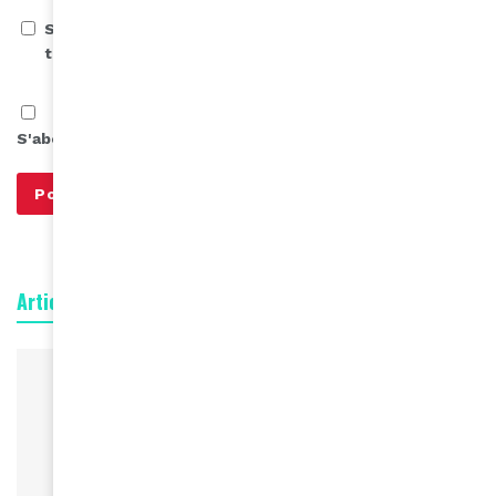
Save my name, email, and website in this browser for
the next time I comment.
S'abonner à notre infolettre
Articles connexes