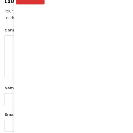
Laisser une réponse
Your email address will not be published.
Required fields are
*
marked
*
Comment
*
Name
*
Email