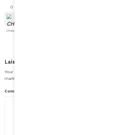
0
0
0
0
0
0
0
Choqué
Content
Fâché
Inspiré
Like
LOL
Triste
Laisser une réponse
Your email address will not be published.
Required fields are
*
marked
*
Comment