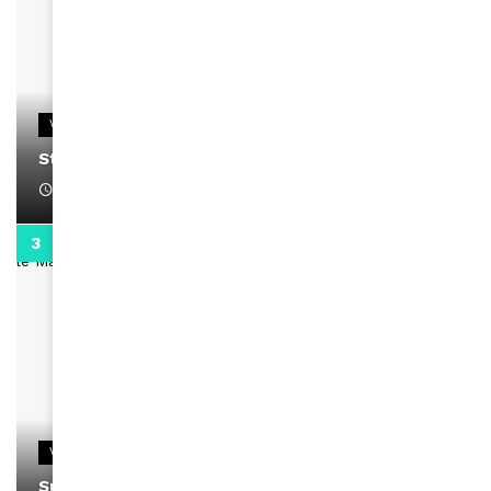
VIDEOS
Stacy passe un message
April 1, 2022
0:13
VIDEOS
Support Black Business Wee-kend