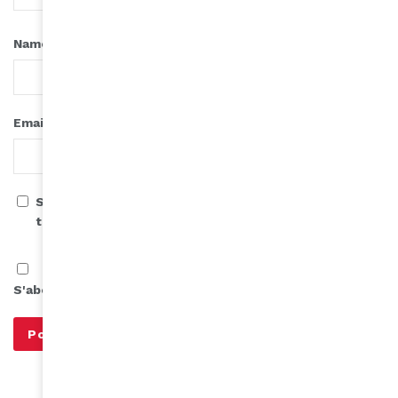
*
Name
*
Email
Save my name, email, and website in this browser for
the next time I comment.
S'abonner à notre infolettre