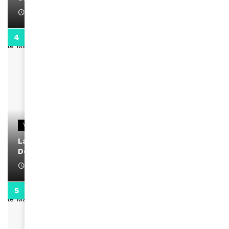
April 1, 2022
2:02
VIDEOS
La rubrique santé speciale coronavirus du
Docteur Makanda
April 1, 2022
0:13