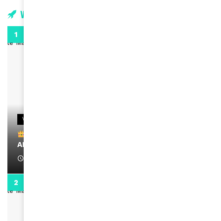
Vidéos
0:29
VIDEOS
Remerciements à Ayden pour son message sur
AMINA, le Magazine de la Femme
April 1, 2022
0:13