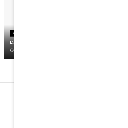
VIDEOS
L’artiste Yoan s’exprime
January 1, 2022