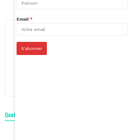
Exhibit B,
Email
*
S'abonner
Roger Calme
S'abonner
Quelle est votre réaction ?