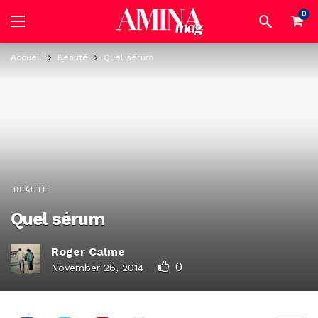
0
Accueil
Beauté
Quel sérum
BEAUTÉ
Quel sérum
Roger Calme
0
November 26, 2014