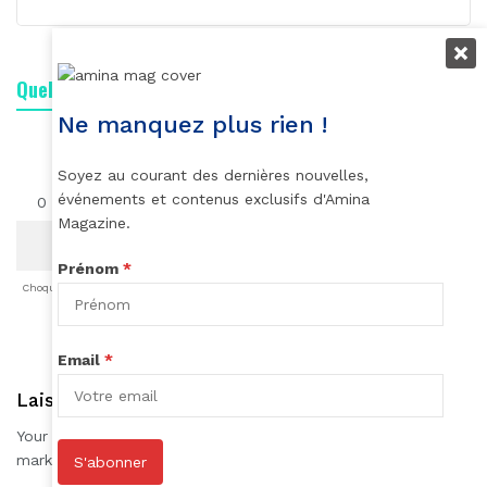
Quelle est votre réaction ?
Ne manquez plus rien !
Soyez au courant des dernières nouvelles,
événements et contenus exclusifs d'Amina
0
0
0
0
0
0
0
Magazine.
Prénom
*
Choqué
Content
Fâché
Inspiré
Like
LOL
Triste
Email
*
Laisser une réponse
Your email address will not be published.
Required fields are
*
marked
S'abonner