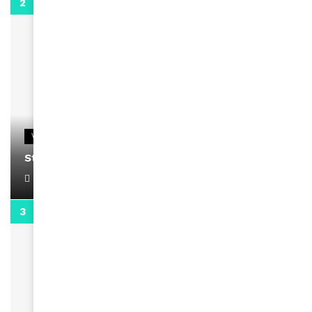
0:13
VIDEOS
Stacy passe un message
April 1, 2022
0:13