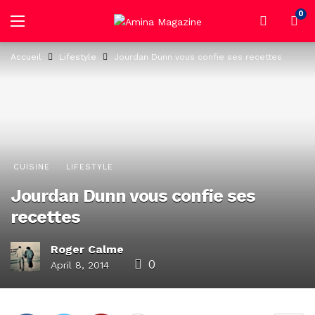
0
Accueil
Lifestyle
Jourdan Dunn vous confie ses recettes
CUISINE
LIFESTYLE
Jourdan Dunn vous confie ses
recettes
Roger Calme
0
April 8, 2014