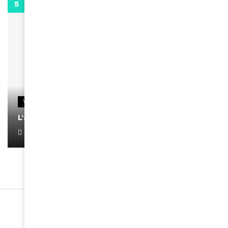
0:13
VIDEOS
L’artiste Yoan s’exprime
January 1, 2022