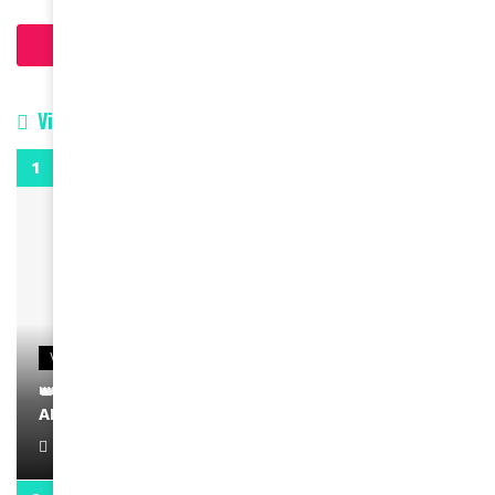
Charger plus d'articles
Vidéos
0:29
VIDEOS
👑 Remerciements à Ayden pour son message sur
AMINA, le Magazine de la Femme
April 1, 2022