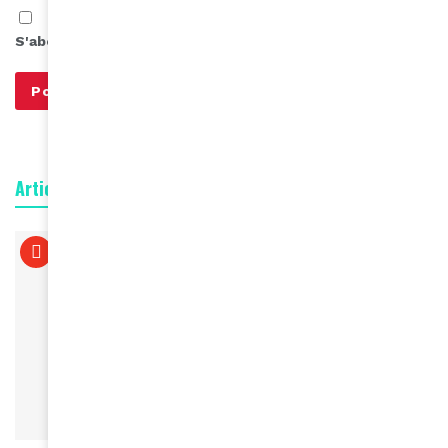
S'abonner à notre infolettre
Articles connexes
À LA UNE