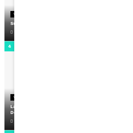
VIDEOS
Support Black Business Wee-kend
April 1, 2022
2:02
VIDEOS
La rubrique santé speciale coronavirus du
Docteur Makanda
April 1, 2022