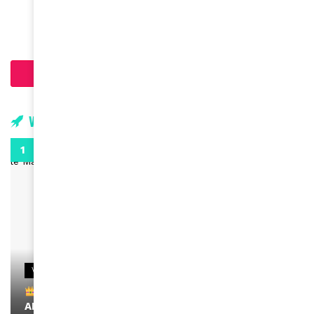
June 15, 2024
Chargement...
Vidéos
0:29
VIDEOS
Remerciements à Ayden pour son message sur
AMINA, le Magazine de la Femme