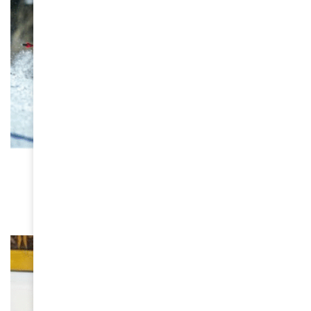
FEMMES D'AMINA
Mialitiana Clerc, une skieuse malgache aux JO
d’Hiver 2026
March 10, 2026