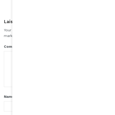
Laisser une réponse
Your email address will not be published.
Required fields are
*
marked
*
Comment
*
Name