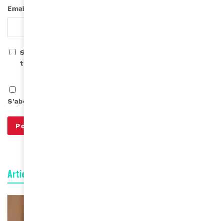
*
Email
Save my name, email, and website in this browser for
the next time I comment.
S'abonner à notre infolettre
Articles connexes