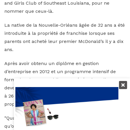
and Girls Club of Southeast Louisiana, pour ne
nommer que ceux-là.
La native de la Nouvelle-Orléans âgée de 32 ans a été
introduite à la propriété de franchise lorsque ses
parents ont acheté leur premier McDonald’s il y a dix
ans.
Après avoir obtenu un diplôme en gestion
d’entreprise en 2012 et un programme intensif de
formation de McDonald’s Next Génération, elle est
devenue manager de la franchise familiale. En 2016,
à 26 ans, Jade a marqué l’histoire en devenant
propriétaire d’une franchise aux États-Unis.
“Quand on croit en l’excellence, le succès suit tout ce
qu’on fait.” – Jade Colin