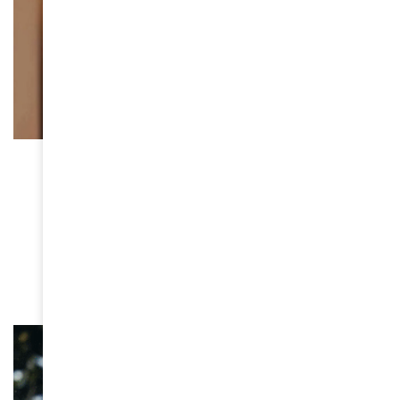
FEMMES D'AMINA
Sadia Sanusi, fondatrice de
Sadia Sanusi Kente, s’est
éteinte : le monde de la mode
africaine en deuil
June 16, 2026