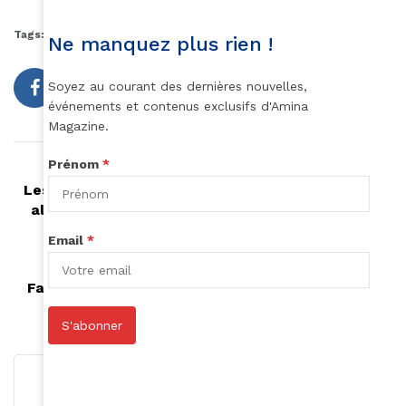
Tags:
entreprenariat
MacDonald's
Ne manquez plus rien !
Soyez au courant des dernières nouvelles,
événements et contenus exclusifs d'Amina
Magazine.
Prénom
*
Article précédent
Les poudres ayurvédiques (dites indiennes), une
alternative naturelle pour prendre soin de vos
cheveux crépus
Email
*
Article suivant
Fatimata Ly, céramiste passionnée de tradition
africaine
S'abonner