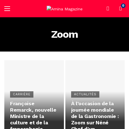
0
Zoom
CARRIÈRE
ACTUALITÉS
Françoise
À l’occasion de la
Remarck, nouvelle
journée mondiale
Ministre de la
de la Gastronomie :
culture et de la
Zoom sur Néné