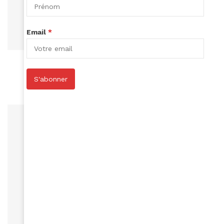
Email
*
ART DE VIVRE
Pour votre mariage optez pour le pagne!
October 8, 2018
S'abonner