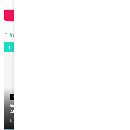
Charger plus d'articles
Vidéos
0:29
VIDEOS
👑 Remerciements à Ayden pour son message sur
AMINA, le Magazine de la Femme
April 1, 2022