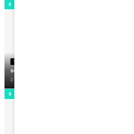
0:13
VIDEOS
Stacy passe un message
April 1, 2022
0:13