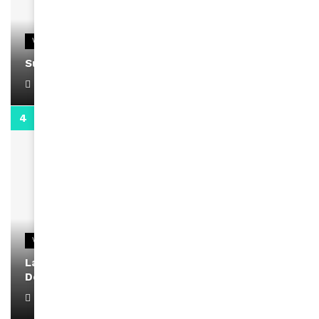
VIDEOS
Support Black Business Wee-kend
April 1, 2022
2:02
VIDEOS
La rubrique santé speciale coronavirus du
Docteur Makanda
April 1, 2022