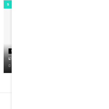
0:13
VIDEOS
L’artiste Yoan s’exprime
January 1, 2022