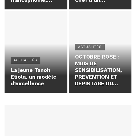
francophonie,
Chef d’un
ancien Président
restaurant africain
directeur général
à Paris
de CANAL+
HORIZONS Côte
d’Ivoire
ACTUALITÉS
OCTOBRE ROSE :
ACTUALITÉS
MOIS DE
La jeune Tanoh
SENSIBILISATION,
Etiola, un modèle
PREVENTION ET
d’excellence
DEPISTAGE DU
CANCER DU SEIN