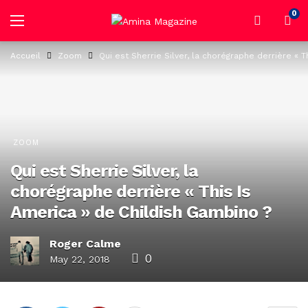
0
Accueil
Zoom
Qui est Sherrie Silver, la chorégraphe derrière « 
ZOOM
Qui est Sherrie Silver, la
chorégraphe derrière « This Is
America » de Childish Gambino ?
Roger Calme
0
May 22, 2018