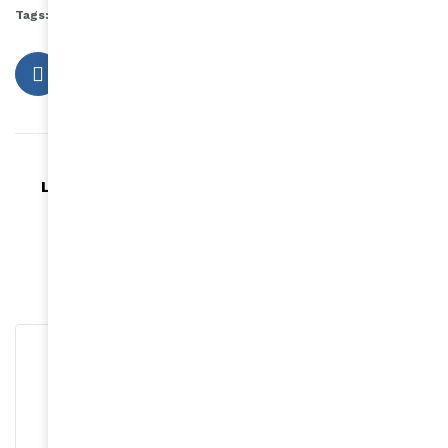
Tags:
childish gambino
sherrie silver
Article précédent
Le pagne : un code vestimentaire en Afrique
traditionnelle pour la femme
Article suivant
Nayanka Bell aux prises avec des paysans