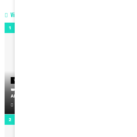
Vidéos
0:29
VIDEOS
👑 Remerciements à Ayden pour son message sur
AMINA, le Magazine de la Femme
April 1, 2022
0:13