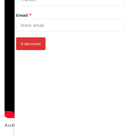
Email
*
S'abonner
Auzouhat Gnaoré