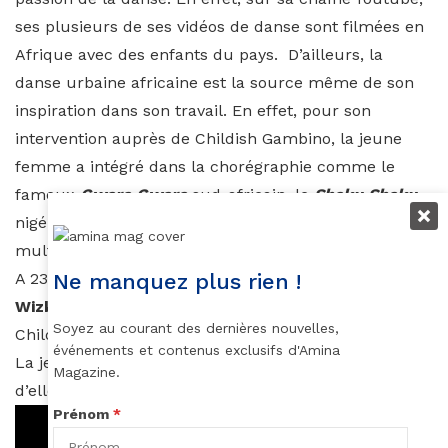
ses plusieurs de ses vidéos de danse sont filmées en
Afrique avec des enfants du pays. D’ailleurs, la
danse urbaine africaine est la source même de son
inspiration dans son travail. En effet, pour son
intervention auprès de Childish Gambino, la jeune
femme a intégré dans la chorégraphie comme le
fameux
Gwara Gwara
sud-africain, le
Shaku Shaku
nigérian, l’
Alkayida
et l’
Azonto
ghanéen, et une
multitude d’autres mouvements.
Ne manquez plus rien !
A 23 ans, Sherrie Silver qui a déjà collaboré avec
Wizkid
,
P Square
, pour ne citer qu’eux, signe avec
Soyez au courant des dernières nouvelles,
Childish Gambino une de ses plus belles réalisations.
événements et contenus exclusifs d'Amina
La jeune femme fera, sans nul doute, encore parler
Magazine.
d’elle.
Prénom
*