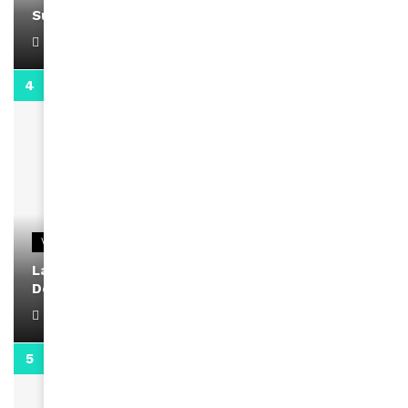
Support Black Business Wee-kend
April 1, 2022
2:02
VIDEOS
La rubrique santé speciale coronavirus du
Docteur Makanda
April 1, 2022
0:13