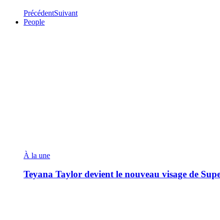
Précédent
Suivant
People
À la une
Teyana Taylor devient le nouveau visage de Sup