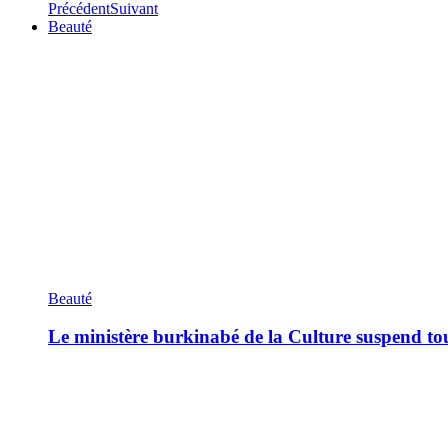
Précédent
Suivant
Beauté
Beauté
Le ministère burkinabé de la Culture suspend tous