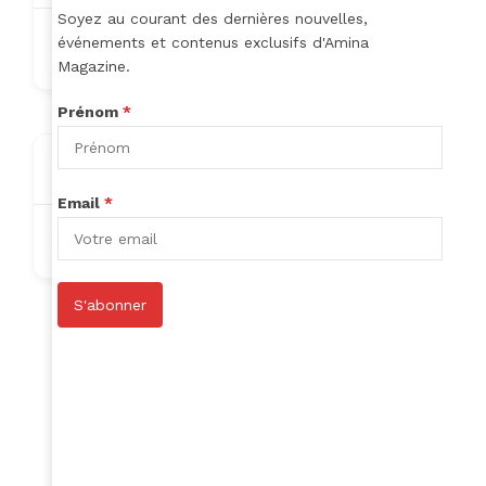
Soyez au courant des dernières nouvelles,
événements et contenus exclusifs d'Amina
bifopi2793@ikowat.com
Magazine.
Prénom
*
About
Email
*
Nothing to show!
S'abonner
Author Listings