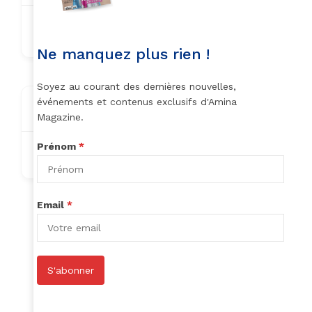
bifopi2793@ikowat.com
Ne manquez plus rien !
Soyez au courant des dernières nouvelles,
événements et contenus exclusifs d'Amina
About
Magazine.
Prénom
*
Nothing to show!
Email
*
Author Listings
S'abonner