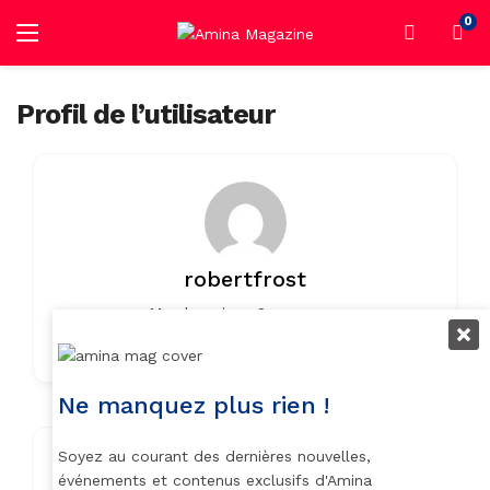
0
Profil de l’utilisateur
robertfrost
Member since 2 years ago
0
0
Listings
0 Reviews
Ne manquez plus rien !
Soyez au courant des dernières nouvelles,
Contact Info
événements et contenus exclusifs d'Amina