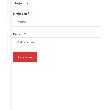
Magazine.
bifopi2793@ikowat.com
Prénom
*
Email
*
About
Nothing to show!
S'abonner
Author Listings