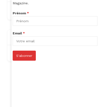
Magazine.
bifopi2793@ikowat.com
Prénom
*
Email
*
About
Nothing to show!
S'abonner
Author Listings