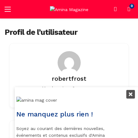
0
Profil de l’utilisateur
robertfrost
Member since 2 years ago
0
0
Listings
0 Reviews
Ne manquez plus rien !
Soyez au courant des dernières nouvelles,
Contact Info
événements et contenus exclusifs d'Amina