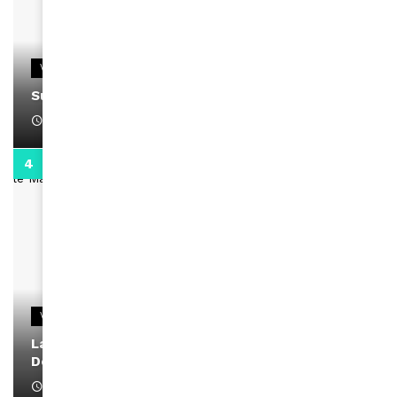
VIDEOS
Support Black Business Wee-kend
April 1, 2022
2:02
VIDEOS
La rubrique santé speciale coronavirus du
Docteur Makanda
April 1, 2022