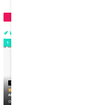
Charger plus d'articles
Vidéos
0:29
VIDEOS
Remerciements à Ayden pour son message sur
AMINA, le Magazine de la Femme
April 1, 2022