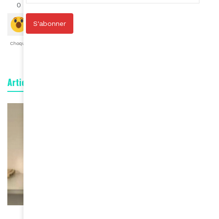
0
0
0
0
0
0
0
S'abonner
Choqué
Content
Fâché
Inspiré
Like
LOL
Triste
Articles connexes
ACTUALITÉS