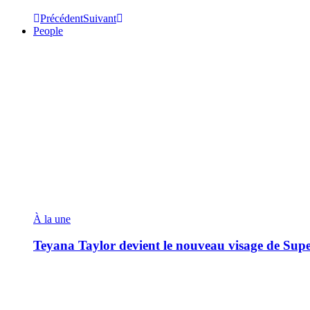
Précédent
Suivant
People
À la une
Teyana Taylor devient le nouveau visage de Sup