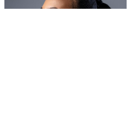
FEMMES D'AMINA
Lesego Chombo, de reine de beauté à ministre de
la jeunesse et du genre au Botswana
November 25, 2024