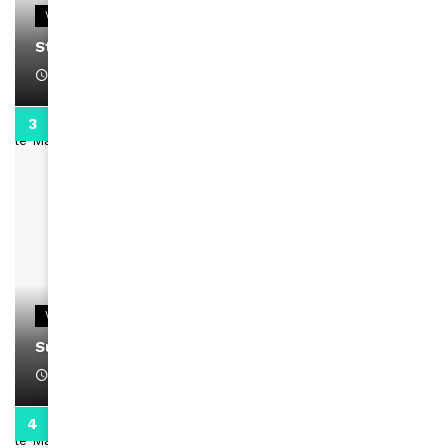
VIDEOS
Stacy passe un message
April 1, 2022
0:13
VIDEOS
Support Black Business Wee-kend
April 1, 2022
2:02