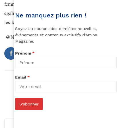
femmes, meme si ces dernières ont enfin acquis une
égalité de droit, de nombreuses inégalités persistent dans
Ne manquez plus rien !
les faits.
Soyez au courant des dernières nouvelles,
événements et contenus exclusifs d'Amina
@Naïma_Ounane
Magazine.
Prénom
*
Email
*
Article précédent
#RIP Bobbi Kristina
Article suivant
Cameroun
S'abonner