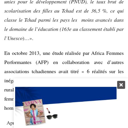
unies pour le développement (PNUD), le taux brut de
scolarisation des filles au Tchad est de 36,5 %, ce qui
classe le Tchad parmi les pays les moins avancés dans
le domaine de l’éducation (163e au classement établi par
l’Unesco
)…».
En octobre 2013, une étude réalisée par Africa Femmes
Performantes (AFP) en collaboration avec d’autres
associations tchadiennes avait titré «
6 réalités sur les
inégalités entre les hommes et les femmes dans le monde
rural au Tchad
» L’étude avait mis en avant que « les
femmes rurales tchadiennes travaillent plus que les
hommes ruraux mais ce travail n’est pas reconnu ».
Après un long combat pour l’égalité entre hommes et