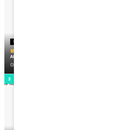
VIDEOS
Remerciements à Ayden pour son message sur
AMINA, le Magazine de la Femme
April 1, 2022
0:13