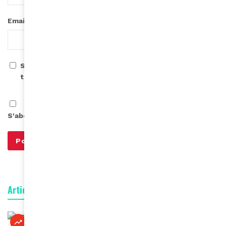
*
Email
Save my name, email, and website in this browser for
the next time I comment.
S'abonner à notre infolettre
Articles connexes