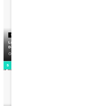
VIDEOS
La rubrique santé speciale coronavirus du
Docteur Makanda
April 1, 2022
0:13