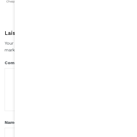
Choqué
Content
Fâché
Inspiré
Like
LOL
Triste
Laisser une réponse
Your email address will not be published.
Required fields are
*
marked
*
Comment
*
Name